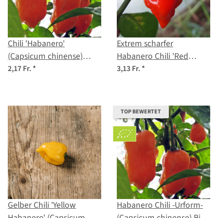
Chili 'Habanero'
Extrem scharfer
(Capsicum chinense)
Habanero Chili 'Red
Samen
Savina' (Capsicum
2,17 Fr.
*
3,13 Fr.
*
chinense) Samen
TOP BEWERTET
Gelber Chili 'Yellow
Habanero Chili -Urform-
Habanero' (Capsicum
(Capsicum chinense) Bio