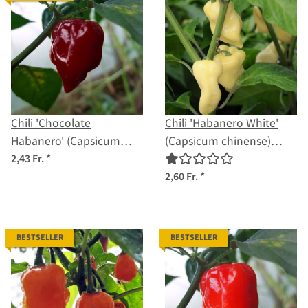
Chili 'Chocolate
Chili 'Habanero White'
Habanero' (Capsicum
(Capsicum chinense)
chinense) Samen
Samen
2,43 Fr.
*
2,60 Fr.
*
BESTSELLER
BESTSELLER