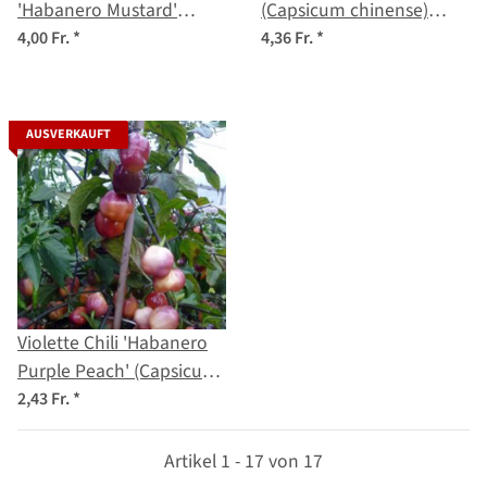
'Habanero Mustard'
(Capsicum chinense)
(Capsicum chinense)
Samen
4,00 Fr.
*
4,36 Fr.
*
Samen
AUSVERKAUFT
Violette Chili 'Habanero
Purple Peach' (Capsicum
chinense) Samen
2,43 Fr.
*
Artikel 1 - 17 von 17