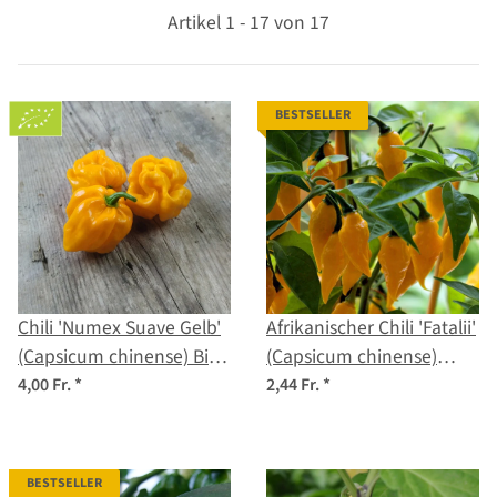
Artikel 1 - 17 von 17
BESTSELLER
Chili 'Numex Suave Gelb'
Afrikanischer Chili 'Fatalii'
(Capsicum chinense) Bio-
(Capsicum chinense)
Saatgut
Samen
4,00 Fr.
*
2,44 Fr.
*
BESTSELLER