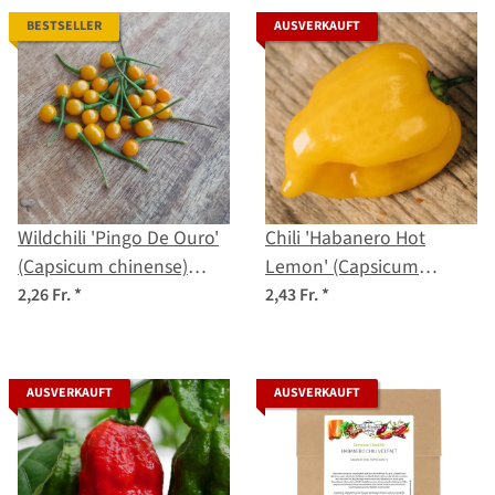
BESTSELLER
AUSVERKAUFT
Wildchili 'Pingo De Ouro'
Chili 'Habanero Hot
(Capsicum chinense)
Lemon' (Capsicum
Samen
chinense) Samen
2,26 Fr.
*
2,43 Fr.
*
AUSVERKAUFT
AUSVERKAUFT