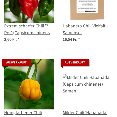
Extrem scharfer Chili '7
Habanero Chili Vielfalt -
Pot' (Capsicum chinense)
Samenset
Samen
2,60 Fr.
*
16,54 Fr.
*
AUSVERKAUFT
AUSVERKAUFT
Honigfarbener Chili
Milder Chili 'Habanada'