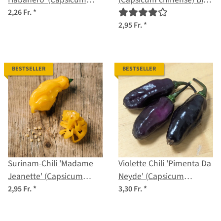
chinense) Samen
Saatgut
2,26 Fr.
*
2,95 Fr.
*
BESTSELLER
BESTSELLER
Surinam-Chili 'Madame
Violette Chili 'Pimenta Da
Jeanette' (Capsicum
Neyde' (Capsicum
chinense) Samen
chinense x annuum)
2,95 Fr.
*
3,30 Fr.
*
Samen