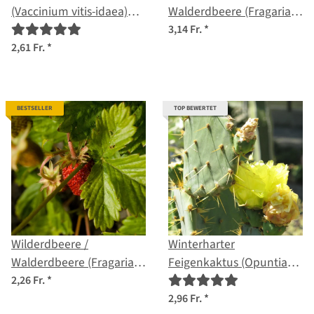
(Vaccinium vitis-idaea)
Walderdbeere (Fragaria
Bio Saatgut
vesca) Bio Saatgut
3,14 Fr.
*
2,61 Fr.
*
BESTSELLER
TOP BEWERTET
Wilderdbeere /
Winterharter
Walderdbeere (Fragaria
Feigenkaktus (Opuntia
vesca) Samen
phaeacantha) Samen
2,26 Fr.
*
2,96 Fr.
*