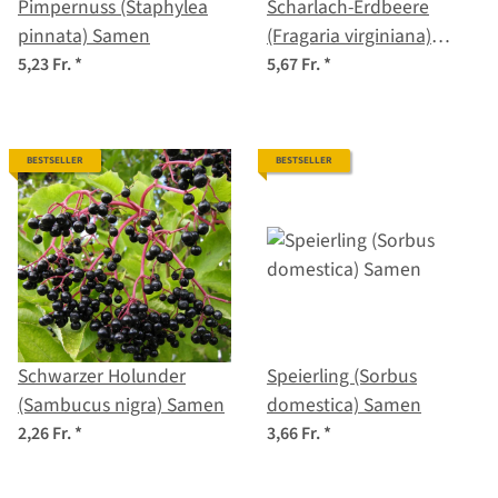
Pimpernuss (Staphylea
Scharlach-Erdbeere
pinnata) Samen
(Fragaria virginiana)
Samen
5,23 Fr.
*
5,67 Fr.
*
BESTSELLER
BESTSELLER
Schwarzer Holunder
Speierling (Sorbus
(Sambucus nigra) Samen
domestica) Samen
2,26 Fr.
*
3,66 Fr.
*