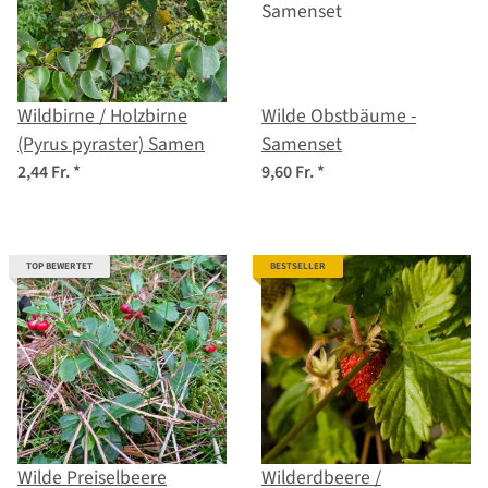
Wildbirne / Holzbirne
Wilde Obstbäume -
(Pyrus pyraster) Samen
Samenset
2,44 Fr.
*
9,60 Fr.
*
TOP BEWERTET
BESTSELLER
Wilde Preiselbeere
Wilderdbeere /