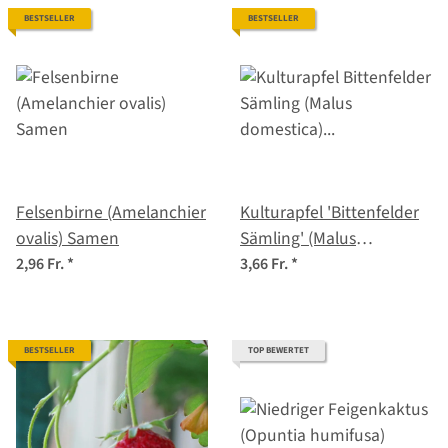
BESTSELLER
BESTSELLER
Felsenbirne (Amelanchier
Kulturapfel 'Bittenfelder
ovalis) Samen
Sämling' (Malus
domestica) Samen
2,96 Fr.
*
3,66 Fr.
*
BESTSELLER
TOP BEWERTET