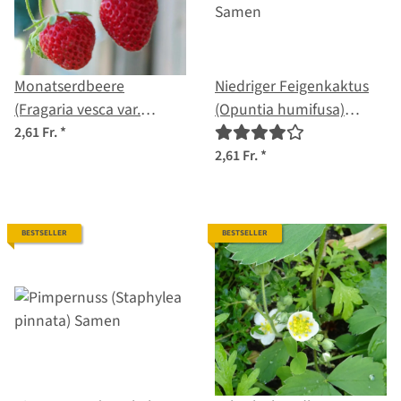
Monatserdbeere
Niedriger Feigenkaktus
(Fragaria vesca var.
(Opuntia humifusa)
semperflorens) Bio
Samen
2,61 Fr.
*
Saatgut
2,61 Fr.
*
BESTSELLER
BESTSELLER