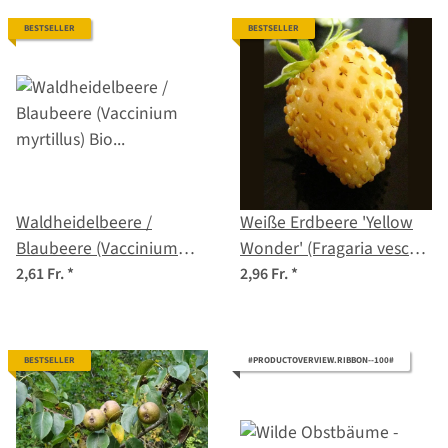
BESTSELLER
BESTSELLER
Waldheidelbeere /
Weiße Erdbeere 'Yellow
Blaubeere (Vaccinium
Wonder' (Fragaria vesca)
myrtillus) Bio Saatgut
Samen
2,61 Fr.
*
2,96 Fr.
*
BESTSELLER
#PRODUCTOVERVIEW.RIBBON--100#