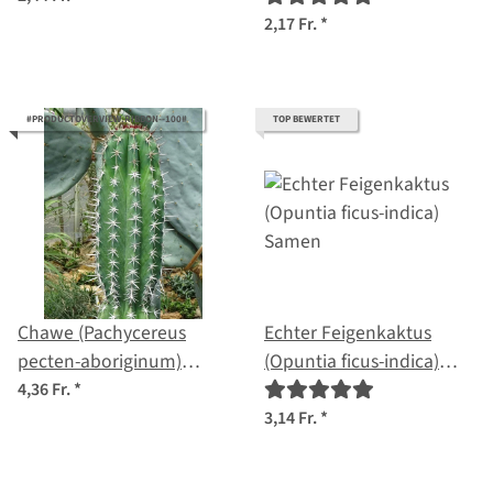
Saatgut
Samen
2,17 Fr.
*
#PRODUCTOVERVIEW.RIBBON--100#
TOP BEWERTET
Chawe (Pachycereus
Echter Feigenkaktus
pecten-aboriginum)
(Opuntia ficus-indica)
Samen
Samen
4,36 Fr.
*
3,14 Fr.
*