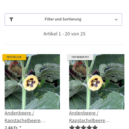
Filter und Sortierung
Artikel 1 - 20 von 25
BESTSELLER
TOP BEWERTET
Andenbeere /
Andenbeere /
Kapstachelbeere
Kapstachelbeere
(Physalis peruviana) Bio
(Physalis peruviana)
2,44 Fr.
*