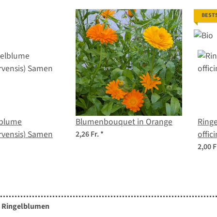
BEST
lblume
Blumenbouquet in Orange
Ring
rvensis) Samen
offic
2,26 Fr.
*
2,00 F
n Ringelblumen