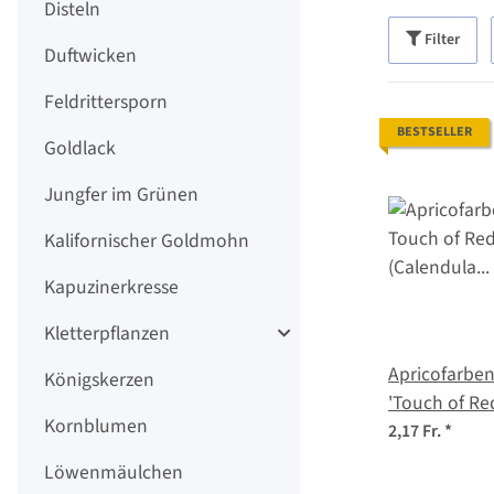
Disteln
Filter
Duftwicken
Feldrittersporn
BESTSELLER
Goldlack
Jungfer im Grünen
Kalifornischer Goldmohn
Kapuzinerkresse
Kletterpflanzen
Apricofarbe
Königskerzen
'Touch of Re
Kornblumen
(Calendula o
2,17 Fr.
*
Löwenmäulchen