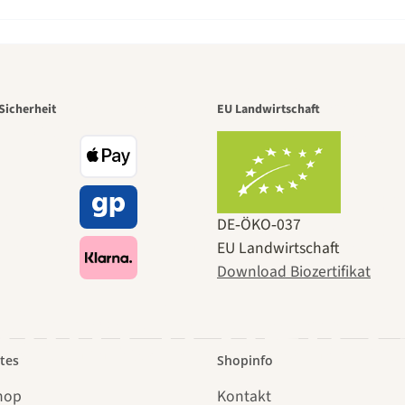
r der schö
Sicherheit
EU Landwirtschaft
e zu uns se
DE‑ÖKO‑037
EU Landwirtschaft
Download Biozertifikat
 durch den 
tes
Shopinfo
hop
Kontakt