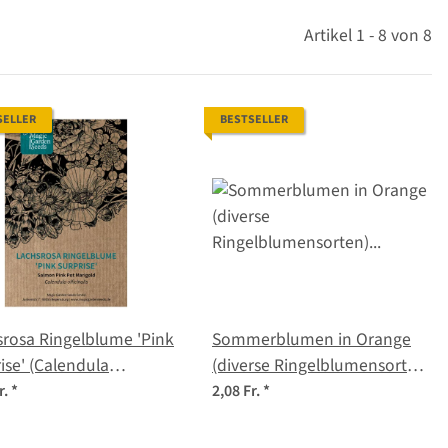
Artikel 1 - 8 von 8
SELLER
BESTSELLER
rosa Ringelblume 'Pink
Sommerblumen in Orange
ise' (Calendula
(diverse Ringelblumensorten)
inalis) Samen
Saatgutmix
r.
*
2,08 Fr.
*