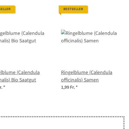
SELLER
BESTSELLER
elblume (Calendula
Ringelblume (Calendula
inalis) Bio Saatgut
officinalis) Samen
r.
*
1,99 Fr.
*