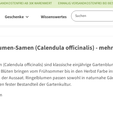
SANDKOSTENFREI AB 30€ WARENWERT
EINMALIG VERSANDKOSTENFREI BEI B
Geschenke
Wissenswertes
Service
umen-Samen (Calendula officinalis) - meh
(Calendula officinalis) sind klassische einjährige Gartenblu
Blüten bringen vom Frühsommer bis in den Herbst Farbe ins Be
in der Aussaat. Ringelblumen passen sowohl in naturnahe Gärt
n fester Bestandteil der Gartenkultur.
en