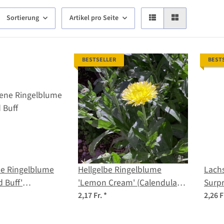
Sortierung
Artikel pro Seite
BESTSELLER
BEST
ne Ringelblume
Hellgelbe Ringelblume
Lachs
d Buff'
'Lemon Cream' (Calendula
Surpr
fficinalis) Samen
officinalis) Samen
offic
2,17 Fr.
*
2,26 F