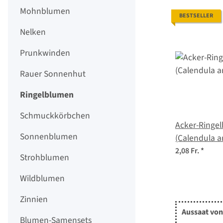
Mohnblumen
BESTSELLER
Nelken
Prunkwinden
Rauer Sonnenhut
Ringelblumen
Schmuckkörbchen
Acker-Ringe
Sonnenblumen
(Calendula a
2,08 Fr.
*
Strohblumen
Wildblumen
Zinnien
Aussaat vo
Blumen-Samensets