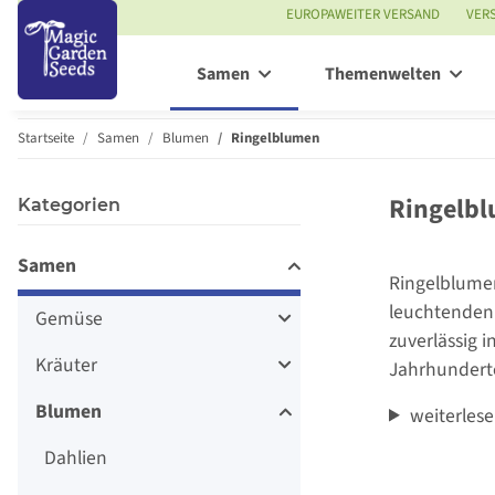
EUROPAWEITER VERSAND
VER
Samen
Themenwelten
Startseite
Samen
Blumen
Ringelblumen
Ringelbl
Kategorien
Samen
Ringelblumen 
leuchtenden 
Gemüse
zuverlässig 
Kräuter
Jahrhunderte
Blumen
weiterles
Dahlien