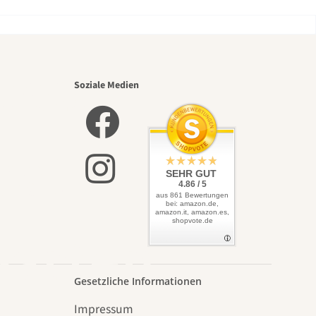
nsten
Soziale Medien
lbst
SEHR GUT
4.86 / 5
aus 861 Bewertungen
bei: amazon.de,
amazon.it, amazon.es,
shopvote.de
Garten
Gesetzliche Informationen
Impressum