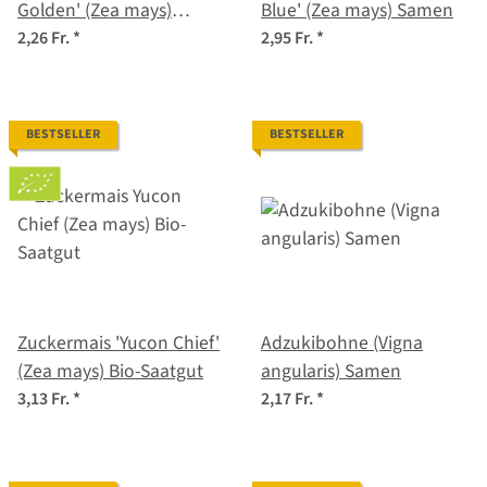
Golden' (Zea mays)
Blue' (Zea mays) Samen
Samen
2,26 Fr.
*
2,95 Fr.
*
BESTSELLER
BESTSELLER
Zuckermais 'Yucon Chief'
Adzukibohne (Vigna
(Zea mays) Bio-Saatgut
angularis) Samen
3,13 Fr.
*
2,17 Fr.
*