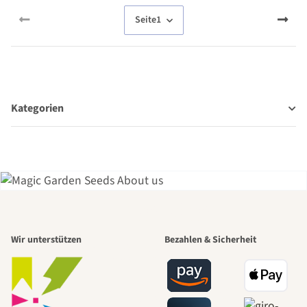
Seite
1
Kategorien
Einer der
Wir unterstützen
Bezahlen & Sicherheit
schönsten
Wege zu uns