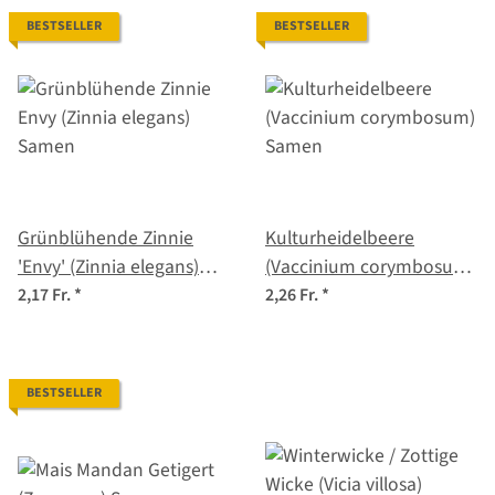
BESTSELLER
BESTSELLER
Grünblühende Zinnie
Kulturheidelbeere
'Envy' (Zinnia elegans)
(Vaccinium corymbosum)
Samen
Samen
2,17 Fr.
*
2,26 Fr.
*
BESTSELLER