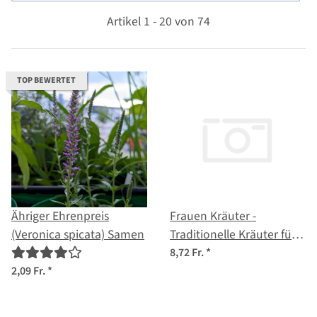
Artikel 1 - 20 von 74
TOP BEWERTET
Ähriger Ehrenpreis
Frauen Kräuter -
(Veronica spicata) Samen
Traditionelle Kräuter für
Balance und
8,72 Fr.
*
Wohlbefinden - Samenset
2,09 Fr.
*
Nr. 32