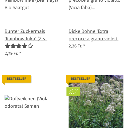
Bunter Zuckermais
Dicke Bohne 'Extra
'Rainbow Inka' (Zea
precoce a grano violetto'
mays) Bio Saatgut
(Vicia faba) Samen
2,26 Fr.
*
2,79 Fr.
*
BESTSELLER
BESTSELLER