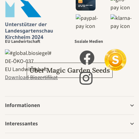
selbst führt
durch den
EU Landwirtschaft
Soziale Medien
Garten
DE‑ÖKO‑037
EU Landwirtschaft
Über Magic Garden Seeds
Download Biozertifikat
Informationen
Interessantes