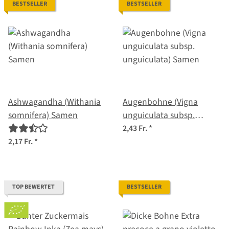
BESTSELLER
BESTSELLER
Ashwagandha (Withania
Augenbohne (Vigna
somnifera) Samen
unguiculata subsp.
unguiculata) Samen
2,43 Fr.
*
2,17 Fr.
*
TOP BEWERTET
BESTSELLER