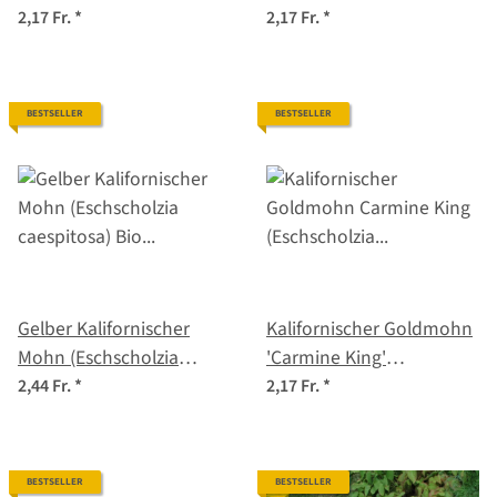
(Eschscholzia californica)
(Eschscholzia californica)
2,17 Fr.
*
2,17 Fr.
*
Samen
Samen
BESTSELLER
BESTSELLER
Gelber Kalifornischer
Kalifornischer Goldmohn
Mohn (Eschscholzia
'Carmine King'
caespitosa) Bio Saatgut
(Eschscholzia californica)
2,44 Fr.
*
2,17 Fr.
*
Samen
BESTSELLER
BESTSELLER