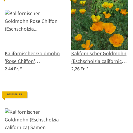
Kalifornischer Goldmohn
Kalifornischer Goldmohn
'Rose Chiffon'
(Eschscholzia californica)
(Eschscholzia californica)
Bio Saatgut
2,44 Fr.
*
2,26 Fr.
*
Samen
BESTSELLER