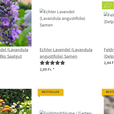
del (Lavandula
Echter Lavendel (Lavandula
Feldr
 Bio Saatgut
angustifolia) Samen
(Delp
Saat
2,44 F
2,09 Fr.
*
BESTSELLER
BEST