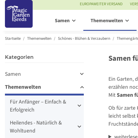
EUROPAWEITER VERSAND
VER
Samen
Themenwelten
Startseite
Themenwelten
Schönes - Blühen & Verzaubern
Themengärt
Samen fü
Kategorien
Samen
Ein Garten, d
Themenwelten
erzählen noc
Mit
Samen f
Für Anfänger – Einfach &
Ob für zarte
Erfolgreich
leicht selbst
Heilendes - Natürlich &
Fruchtstände
Wohltuend
weiterles