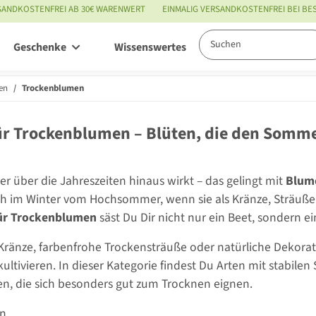
SANDKOSTENFREI AB 30€ WARENWERT
EINMALIG VERSANDKOSTENFREI BEI B
Geschenke
Wissenswertes
Service
en
Trockenblumen
r Trockenblumen – Blüten, die den Somm
er über die Jahreszeiten hinaus wirkt – das gelingt mit
Blum
h im Winter vom Hochsommer, wenn sie als Kränze, Sträuße
ür Trockenblumen
säst Du Dir nicht nur ein Beet, sondern e
 Kränze, farbenfrohe Trockensträuße oder natürliche Dekorat
 kultivieren. In dieser Kategorie findest Du Arten mit stabil
n, die sich besonders gut zum Trocknen eignen.
en