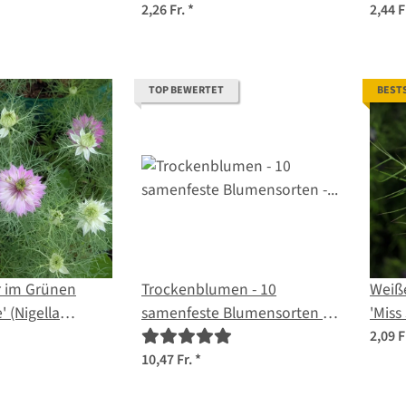
Sam
2,26 Fr.
*
2,44 F
TOP BEWERTET
BEST
r im Grünen
Trockenblumen - 10
Weiß
' (Nigella
samenfeste Blumensorten -
'Miss
 Samen
unvergänglich & schön -
dama
2,09 F
Einsteiger-Saatgutset
10,47 Fr.
*