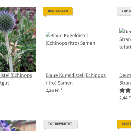
BESTSELLER
TOP 
istel (Echinops
Blaue Kugeldistel (Echinops
Deuts
atgut
ritro) Samen
Stran
tata
2,26 Fr.
*
2,44 F
TOP BEWERTET
BEST