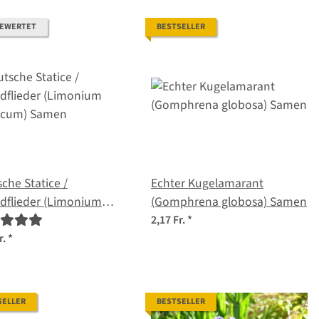
BEWERTET
BESTSELLER
che Statice /
Echter Kugelamarant
dflieder (Limonium
(Gomphrena globosa) Samen
ricum) Samen
2,17 Fr.
*
r.
*
SELLER
BESTSELLER