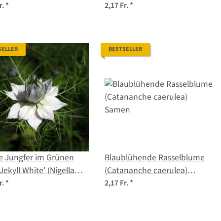
en
r.
*
2,17 Fr.
*
SELLER
BESTSELLER
e Jungfer im Grünen
Blaublühende Rasselblume
 Jekyll White' (Nigella
(Catananche caerulea)
scena) Samen
Samen
r.
*
2,17 Fr.
*