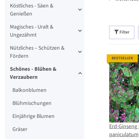
Köstliches - Säen &
Genießen
Magisches - Uralt &
Filter
Ungezähmt
Nützliches – Schützen &
Fördern
BESTSELLER
Schönes - Blühen &
Verzaubern
Balkonblumen
Blühmischungen
Einjährige Blumen
Erd-Ginseng 
Gräser
paniculatum