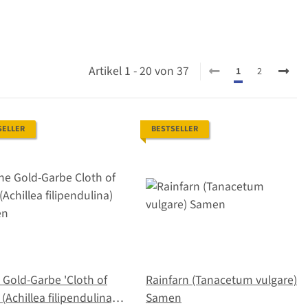
Artikel 1 - 20 von 37
1
2
SELLER
BESTSELLER
Gold-Garbe 'Cloth of
Rainfarn (Tanacetum vulgare)
 (Achillea filipendulina)
Samen