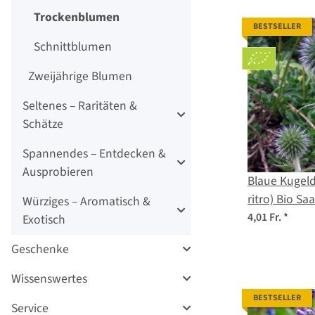
Trockenblumen
BESTSELLER
Schnittblumen
Zweijährige Blumen
Seltenes – Raritäten &
Schätze
Spannendes – Entdecken &
Ausprobieren
Blaue Kugeld
ritro) Bio Sa
Würziges – Aromatisch &
4,01 Fr.
*
Exotisch
Geschenke
Wissenswertes
BESTSELLER
Service