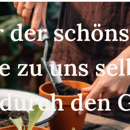
r der schö
e zu uns se
 durch den 