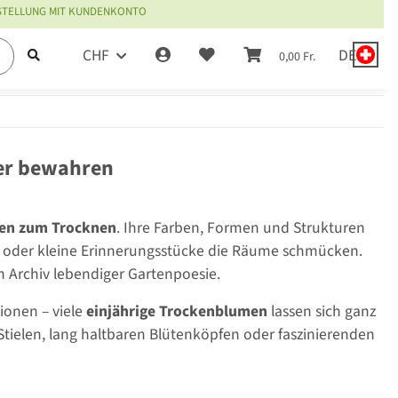
ESTELLUNG MIT KUNDENKONTO
CHF
DE
0,00 Fr.
er bewahren
en zum Trocknen
. Ihre Farben, Formen und Strukturen
 oder kleine Erinnerungsstücke die Räume schmücken.
in Archiv lebendiger Gartenpoesie.
ionen – viele
einjährige Trockenblumen
lassen sich ganz
en Stielen, lang haltbaren Blütenköpfen oder faszinierenden