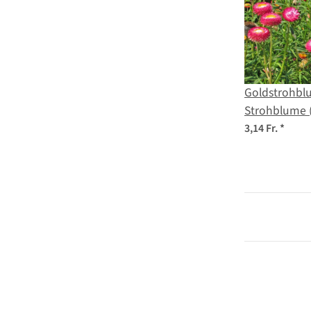
Goldstrohblu
Strohblume 
bracteatum) 
3,14 Fr.
*