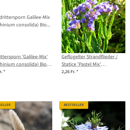
ittersporn 'Galilee-Mix'
Geflügelter Strandflieder /
hinium consolida) Bio
Statice 'Pastel Mix'
gut
(Limonium sinuatum) Samen
r.
*
2,26 Fr.
*
SELLER
BESTSELLER