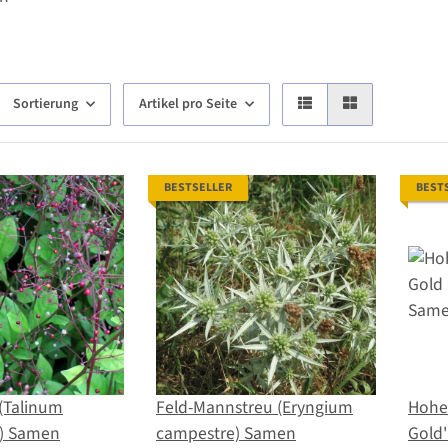
Sortierung
Artikel pro Seite
BESTSELLER
BEST
(Talinum
Feld-Mannstreu (Eryngium
Hohe 
) Samen
campestre) Samen
Gold'