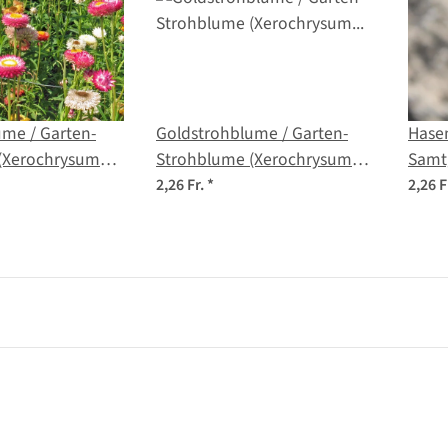
me / Garten-
Goldstrohblume / Garten-
Hase
(Xerochrysum
Strohblume (Xerochrysum
Samtg
Bio Saatgut
bracteatum) Samen
Sam
2,26 Fr.
*
2,26 F