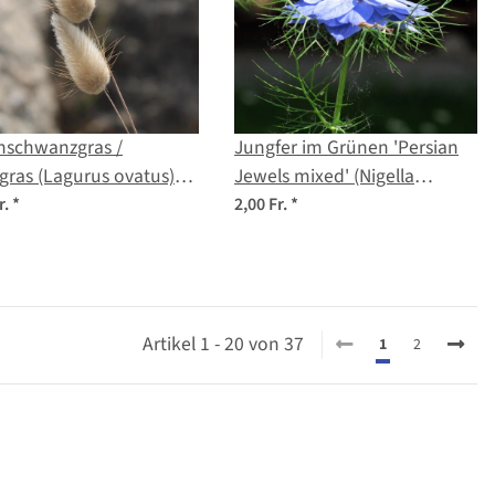
nschwanzgras /
Jungfer im Grünen 'Persian
ras (Lagurus ovatus)
Jewels mixed' (Nigella
en
damascena) Samen
r.
*
2,00 Fr.
*
Artikel 1 - 20 von 37
1
2