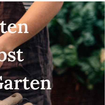
nsten
lbst
Garten