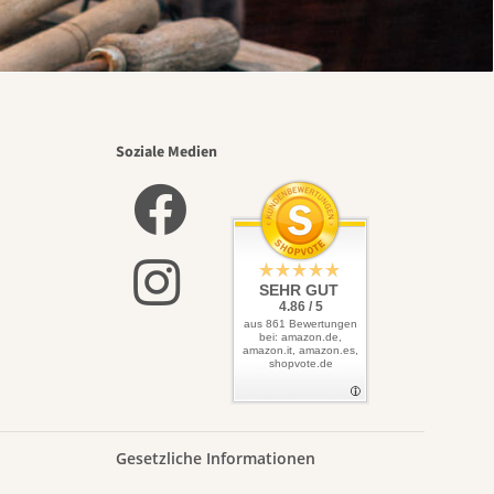
Soziale Medien
SEHR GUT
4.86 / 5
aus 861 Bewertungen
bei: amazon.de,
amazon.it, amazon.es,
shopvote.de
Gesetzliche Informationen