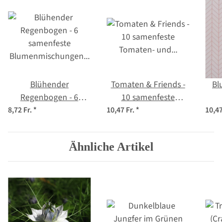
Blühender
Tomaten & Friends -
Bl
Regenbogen - 6
10 samenfeste
samenfeste
Tomaten- und
Blum
8,72 Fr.
*
10,47 Fr.
*
10,47
Blumenmischungen -
Kräutersorten - bunt
spektakulär &
& köstlich - Einsteiger-
Ein
Ähnliche Artikel
farbenfroh -
Saatgutset
Einsteiger-Saatgutset