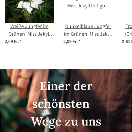
Weiße Jungfer im
Dunkelblaue Jungfer
Tr
Grünen 'Miss Jekyll
im Grünen 'Miss Jekyll
(Cr
White' (Nigella
Indigo Blue' (Nigella
2,09 Fr.
*
2,09 Fr.
*
2,61 
damascena) Samen
damascena) Samen
Einer der
schönsten
Wege zu uns