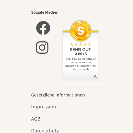
nsten
Soziale Medien
lbst
SEHR GUT
4.86 / 5
aus 861 Bewertungen
bei: amazon.de,
amazon.it, amazon.es,
shopvote.de
Garten
Gesetzliche Informationen
Impressum
AGB
Datenschutz