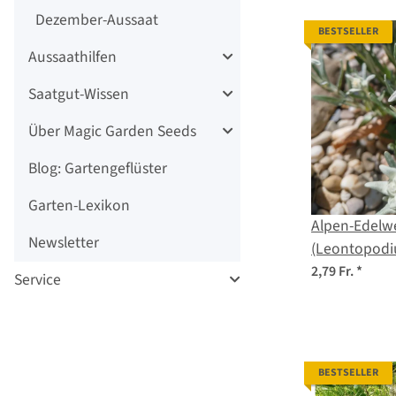
Dezember-Aussaat
BESTSELLER
Aussaathilfen
Saatgut-Wissen
Über Magic Garden Seeds
Blog: Gartengeflüster
Garten-Lexikon
Alpen-Edelwe
Newsletter
(Leontopodi
Samen
2,79 Fr.
*
Service
BESTSELLER