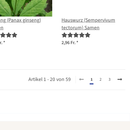
ng (Panax ginseng)
Hauswurz (Sempervivum
en
tectorum) Samen
r.
*
2,96 Fr.
*
Artikel 1 - 20 von 59
1
2
3