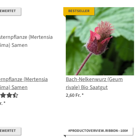
BEWERTET
BESTSELLER
rnpflanze (Mertensia
Bach-Nelkenwurz (Geum
tima) Samen
rivale) Bio Saatgut
2,60 Fr.
*
r.
*
BEWERTET
#PRODUCTOVERVIEW.RIBBON--100#