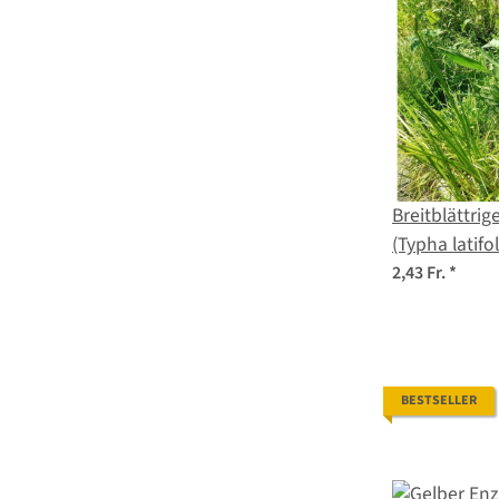
Breitblättri
(Typha latif
2,43 Fr.
*
BESTSELLER