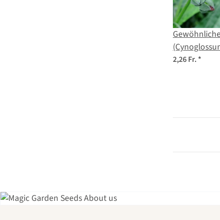
Gewöhnlich
(Cynoglossum
Saatgut
2,26 Fr.
*