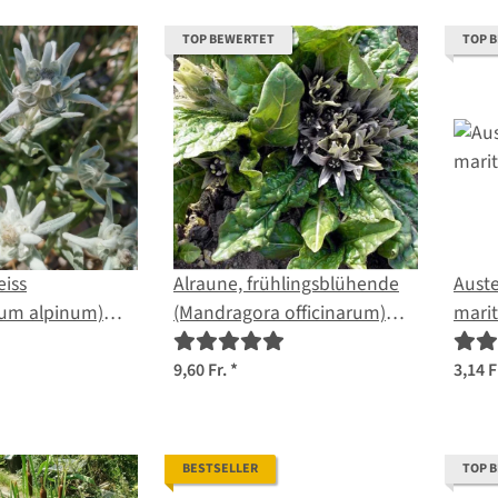
TOP BEWERTET
TOP 
iss
Alraune, frühlingsblühende
Auste
um alpinum)
(Mandragora officinarum)
mari
Samen
9,60 Fr.
*
3,14 F
BESTSELLER
TOP 