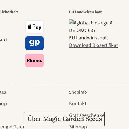
r der schö
Sicherheit
EU Landwirtschaft
DE‑ÖKO‑037
e zu uns se
EU Landwirtschaft
Download Biozertifikat
 durch den 
tes
Shopinfo
hop
Kontakt
Gratisgeschenke
Über Magic Garden Seeds
tengeflüster
Sitemap