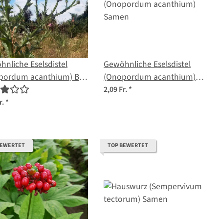
nliche Eselsdistel
Gewöhnliche Eselsdistel
pordum acanthium) Bio
(Onopordum acanthium)
gut
Samen
2,09 Fr.
*
r.
*
BEWERTET
TOP BEWERTET