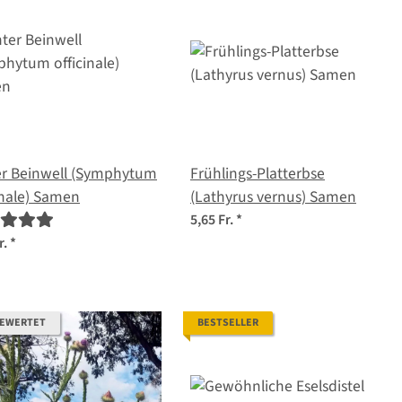
er Beinwell (Symphytum
Frühlings-Platterbse
inale) Samen
(Lathyrus vernus) Samen
5,65 Fr.
*
r.
*
BEWERTET
BESTSELLER