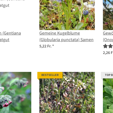
n (Gentiana
Gemeine Kugelblume
Gewöh
 Saatgut
(Globularia punctata) Samen
(Ono
Saat
5,22 Fr.
*
2,26 F
BESTSELLER
TOP 