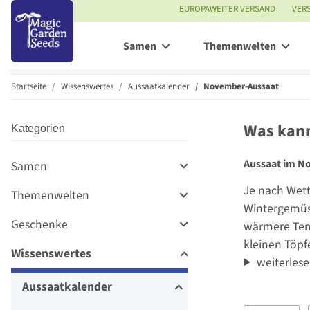
EUROPAWEITER VERSAND
VER
Samen
Themenwelten
Startseite
Wissenswertes
Aussaatkalender
November-Aussaat
Was kann
Kategorien
Aussaat im N
Samen
Je nach Wett
Themenwelten
Wintergemüs
Geschenke
wärmere Temp
kleinen Töpf
Wissenswertes
weiterles
Aussaatkalender