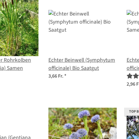
ger Rohrkolben
Echter Beinwell (Symphytum
Echt
olia) Samen
officinale) Bio Saatgut
offic
3,66 Fr.
*
2,96 F
TOP 