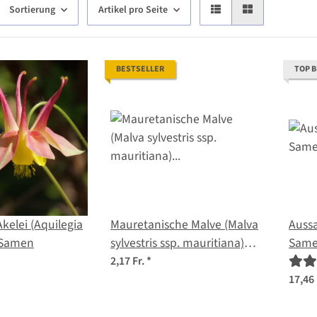
Sortierung
Artikel pro Seite
BESTSELLER
TOP 
kelei (Aquilegia
Mauretanische Malve (Malva
Aussa
 Samen
sylvestris ssp. mauritiana)
Same
Samen
2,17 Fr.
*
17,46 