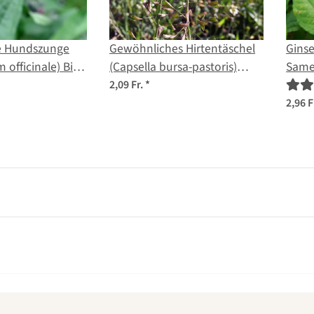
e Hundszunge
Gewöhnliches Hirtentäschel
Ginse
 officinale) Bio
(Capsella bursa-pastoris)
Sam
Samen
2,09 Fr.
*
2,96 F