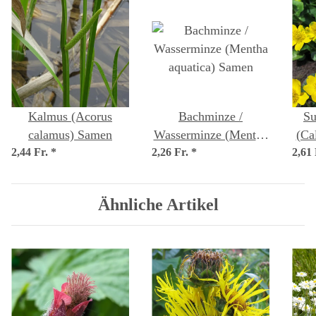
Kalmus (Acorus
Bachminze /
Su
calamus) Samen
Wasserminze (Mentha
(Cal
2,44 Fr.
*
2,26 Fr.
aquatica) Samen
*
2,61
Ähnliche Artikel