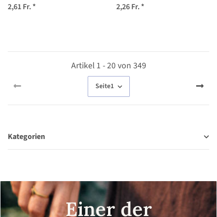
annuus) Samen
2,61 Fr.
*
2,26 Fr.
*
Artikel 1 - 20 von 349
Seite
1
Kategorien
Einer der