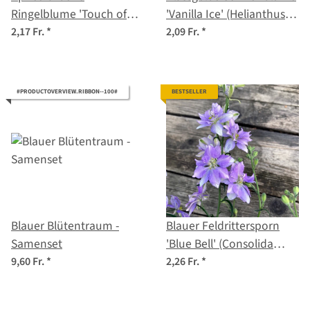
Ringelblume 'Touch of
'Vanilla Ice' (Helianthus
Red Buff' (Calendula
debilis) Samen
2,17 Fr.
*
2,09 Fr.
*
officinalis) Samen
#PRODUCTOVERVIEW.RIBBON--100#
BESTSELLER
Blauer Blütentraum -
Blauer Feldrittersporn
Samenset
'Blue Bell' (Consolida
ajacis) Samen
9,60 Fr.
*
2,26 Fr.
*