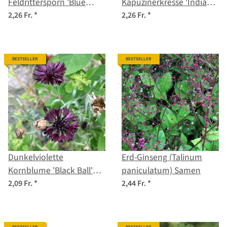
Feldrittersporn 'Blue
Kapuzinerkresse 'Indian
Spire' (Consolida ajacis)
Chief' (Tropaeolum
2,26 Fr.
*
2,26 Fr.
*
Samen
majus) Samen
BESTSELLER
BESTSELLER
Dunkelviolette
Erd-Ginseng (Talinum
Kornblume 'Black Ball'
paniculatum) Samen
(Centaurea cyanus)
2,09 Fr.
*
2,44 Fr.
*
Samen