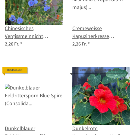
Chinesisches
Cremeweisse
Vergissmeinnicht
Kapuzinerkresse
(Cynoglossum amabile)
'Milkmaid' (Tropaeolum
2,26 Fr.
*
2,26 Fr.
*
Samen
majus) Samen
BESTSELLER
#PRODUCTOVERVIEW.RIBBON--100#
Dunkelblauer
Dunkelrote