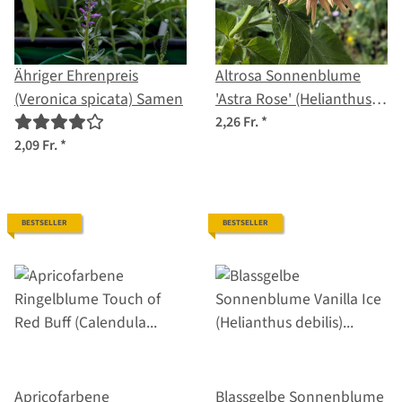
Ähriger Ehrenpreis
Altrosa Sonnenblume
(Veronica spicata) Samen
'Astra Rose' (Helianthus
annuus) Samen
2,26 Fr.
*
2,09 Fr.
*
BESTSELLER
BESTSELLER
Apricofarbene
Blassgelbe Sonnenblume