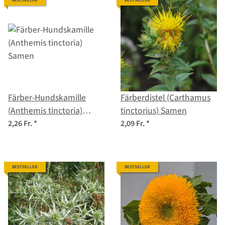
BESTSELLER
BESTSELLER
Färber-Hundskamille
Färberdistel (Carthamus
(Anthemis tinctoria)
tinctorius) Samen
Samen
2,26 Fr.
*
2,09 Fr.
*
BESTSELLER
BESTSELLER