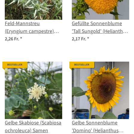
Feld-Mannstreu
Gefüllte Sonnenblume
(Eryngium campestre)
'Tall Sungold' (Helianthus
Samen
annuus) Samen
2,26 Fr.
*
2,17 Fr.
*
BESTSELLER
BESTSELLER
Gelbe Skabiose (Scabiosa
Gelbe Sonnenblume
ochroleuca) Samen
'Domino' (Helianthus