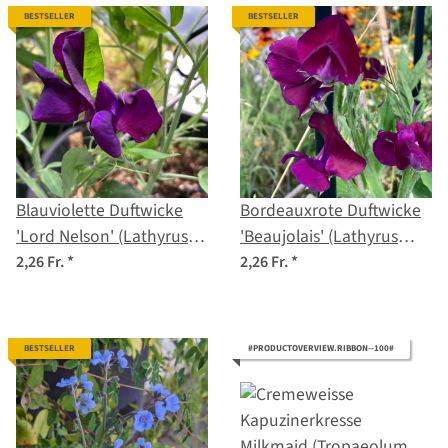
BESTSELLER
BESTSELLER
Blauviolette Duftwicke
Bordeauxrote Duftwicke
'Lord Nelson' (Lathyrus
'Beaujolais' (Lathyrus
odoratus) Samen
odoratus) Samen
2,26 Fr.
*
2,26 Fr.
*
BESTSELLER
#PRODUCTOVERVIEW.RIBBON--100#