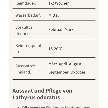
Keimdauer:
1-2 Wochen
Wasserbedarf:
Mittel
Vorkultur
Februar
März
drinnen:
Keimtemperat
15-20°C
ur:
März
April
August
Aussaatzeit
Freiland:
September
Oktober
Aussaat und Pflege von
Lathyrus odoratus
Pflanzenart:
Einjährige Kletterpflanze,