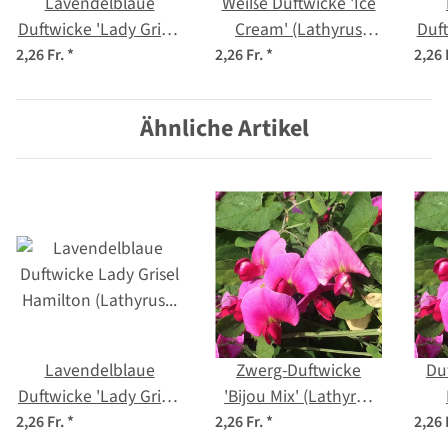
Lavendelblaue
Weiße Duftwicke 'Ice
Duftwicke 'Lady Grisel
Cream' (Lathyrus
Duft
Hamilton' (Lathyrus
odoratus) Samen
(La
2,26 Fr.
*
2,26 Fr.
*
2,26 
odoratus) Samen
Ähnliche Artikel
Lavendelblaue
Zwerg-Duftwicke
Du
Duftwicke 'Lady Grisel
'Bijou Mix' (Lathyrus
Hamilton' (Lathyrus
odoratus) Samen
odor
2,26 Fr.
*
2,26 Fr.
*
2,26 