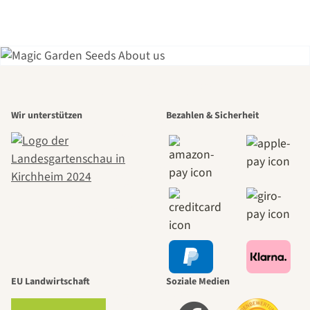
odoratus) Samen
Einer der
Wir unterstützen
Bezahlen & Sicherheit
schönsten
Wege zu uns
selbst führt
durch den
EU Landwirtschaft
Soziale Medien
Garten