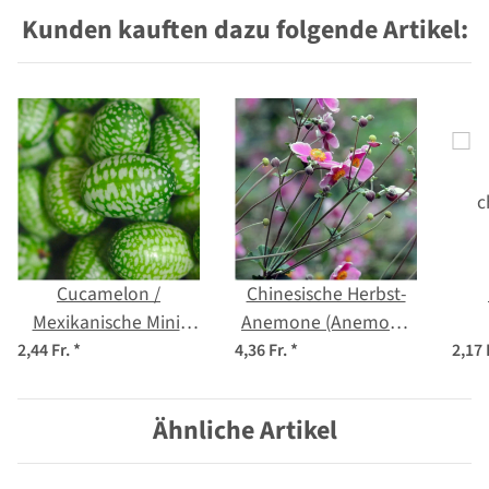
Kunden kauften dazu folgende Artikel:
Cucamelon /
Chinesische Herbst-
Mexikanische Mini-
Anemone (Anemone
Gurke (Melothria
hupehensis var.
c
2,44 Fr.
*
4,36 Fr.
*
2,17 
scabra) Samen
japonica) Samen
Ähnliche Artikel