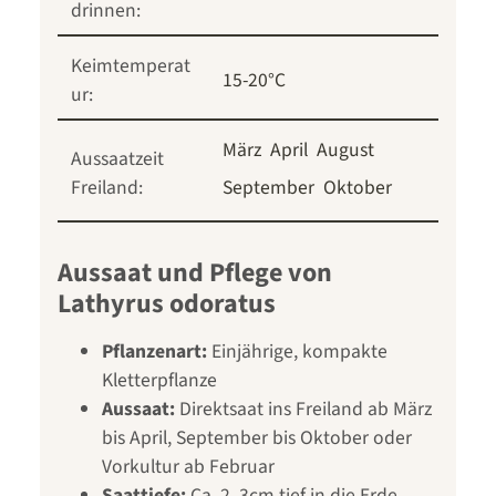
drinnen:
Keimtemperat
15-20°C
ur:
März
April
August
Aussaatzeit
Freiland:
September
Oktober
Aussaat und Pflege von
Lathyrus odoratus
Pflanzenart:
Einjährige, kompakte
Kletterpflanze
Aussaat:
Direktsaat ins Freiland ab März
bis April, September bis Oktober oder
Vorkultur ab Februar
Saattiefe:
Ca. 2–3cm tief in die Erde