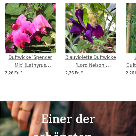
Duftwicke 'Spencer
Blauviolette Duftwicke
Mix' (Lathyrus
'Lord Nelson'
Duft
odoratus) Bio Saatgut
(Lathyrus odoratus)
Ham
2,26 Fr.
*
2,26 Fr.
*
2,26 
Samen
o
Einer der