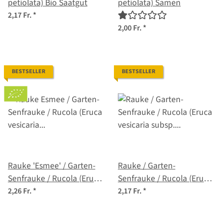
petiolata) Bio Saatgut
petiolata) Samen
2,17 Fr.
*
2,00 Fr.
*
BESTSELLER
BESTSELLER
Rauke 'Esmee' / Garten-
Rauke / Garten-
Senfrauke / Rucola (Eruca
Senfrauke / Rucola (Eruca
vesicaria subsp. sativa)
vesicaria subsp. sativa)
2,26 Fr.
*
2,17 Fr.
*
Bio Saatgut
Samen