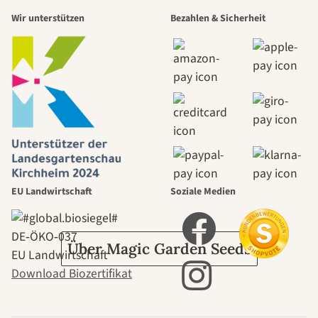
Wir unterstützen
Bezahlen & Sicherheit
schönsten
Wege zu uns
selbst führt
durch den
Garten
EU Landwirtschaft
Soziale Medien
DE‑ÖKO‑037
Über Magic Garden Seeds
EU Landwirtschaft
Download Biozertifikat