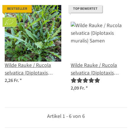
BESTSELLER
TOP BEWERTET
Wilde Rauke / Rucola
Wilde Rauke / Rucola
selvatica (Diplotaxis
selvatica (Diplotaxis
muralis) Bio Saatgut
muralis) Samen
2,26 Fr.
*
2,09 Fr.
*
Artikel 1 - 6 von 6