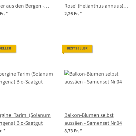
er aus den Bergen -
Rose' (Helianthus annuus)
nset Nr.31
Samen
Fr.
*
2,26 Fr.
*
SELLER
BESTSELLER
gine 'Tarim' (Solanum
Balkon-Blumen selbst
ngena) Bio-Saatgut
aussäen - Samenset Nr.04
r.
*
8,73 Fr.
*