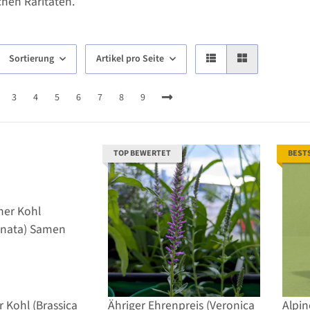
hen Raritäten.
Sortierung
Artikel pro Seite
3
4
5
6
7
8
9
TOP BEWERTET
BEST
r Kohl (Brassica
Ähriger Ehrenpreis (Veronica
Alpin