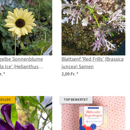
sgelbe Sonnenblume
Blattsenf 'Red Frills' (Brassica
e' (Helianthus
juncea) Samen
is) Samen
r.
*
2,09 Fr.
*
SELLER
TOP BEWERTET