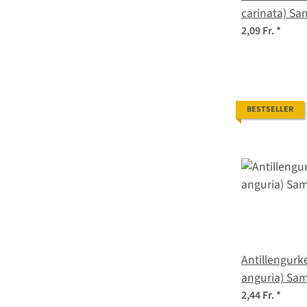
carinata) S
2,09 Fr.
*
BESTSELLER
Antillengurk
anguria) Sa
2,44 Fr.
*