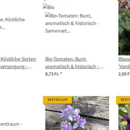
Köstliche Sorten
Bio-Tomaten: Bunt,
Blas
tversorgung -
aromatisch & historisch -
'Vanilla Ic
 29
Samenset Nr. 21
debil
8,73 Fr.
*
2,09 F
BESTSELLER
BEST