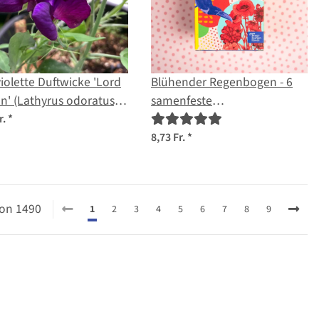
iolette Duftwicke 'Lord
Blühender Regenbogen - 6
n' (Lathyrus odoratus)
samenfeste
en
Blumenmischungen -
r.
*
spektakulär & farbenfroh -
8,73 Fr.
*
Einsteiger-Saatgutset
 von 1490
1
2
3
4
5
6
7
8
9