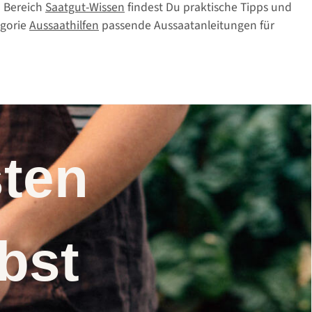
 Bereich
Saatgut-Wissen
findest Du praktische Tipps und
egorie
Aussaathilfen
passende Aussaatanleitungen für
nsten
elbst