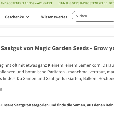
SANDKOSTENFREI AB 30€ WARENWERT
EINMALIG VERSANDKOSTENFREI BEI B
Geschenke
Wissenswertes
Service
Saatgut von Magic Garden Seeds - Grow y
eginnt oft mit etwas ganz Kleinem: einem Samenkorn. Darau
flanzen und botanische Raritäten - manchmal vertraut, ma
 findest Du Samen und Saatgut für Garten, Balkon, Hochbe
en
 unsere Saatgut-Kategorien und finde die Samen, aus denen Dein