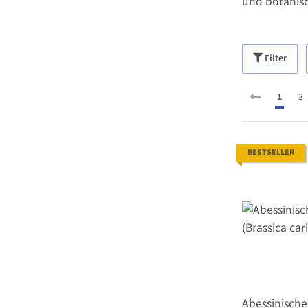
und botanisc
Filter
1
2
BESTSELLER
Abessinische