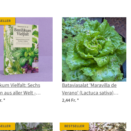
SELLER
ikum Vielfalt: Sechs
Bataviasalat 'Maravilla de
n aus aller Welt -
Verano' (Lactuca sativa)
set Nr. 19
Samen
r.
*
2,44 Fr.
*
SELLER
BESTSELLER