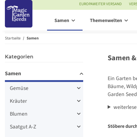
EUROPAWEITER VERSAND
VER
Samen
Themenwelten
Startseite
Samen
Samen & 
Kategorien
Samen
Ein Garten b
Bäume, Wildp
Gemüse
Garden Seeds
Kräuter
weiterles
Blumen
Saatgut A-Z
Stöbere durch