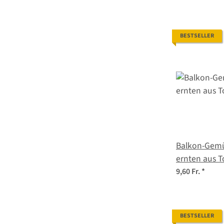
BESTSELLER
Balkon-Gemü
ernten aus T
Samenset Nr
9,60 Fr.
*
BESTSELLER