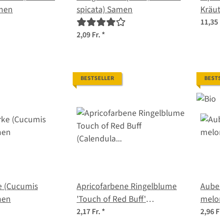
amen
spicata) Samen
Kräut
Same
11,35 
2,09 Fr.
*
BESTSELLER
BEST
e (Cucumis
Apricofarbene Ringelblume
Auber
men
'Touch of Red Buff'
melo
(Calendula officinalis) Samen
2,17 Fr.
*
2,96 F