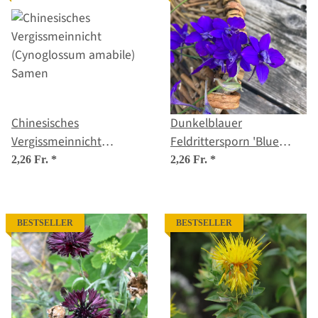
Chinesisches
Dunkelblauer
Vergissmeinnicht
Feldrittersporn 'Blue
(Cynoglossum amabile)
Spire' (Consolida ajacis)
2,26 Fr.
*
2,26 Fr.
*
Samen
Samen
BESTSELLER
BESTSELLER