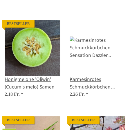
Samen
BESTSELLER
Honigmelone 'Oliwin'
Karmesinrotes
(Cucumis melo) Samen
Schmuckkörbchen
'Sensation Dazzler'
2,18 Fr.
*
2,26 Fr.
*
(Cosmos bipinnatus)
Samen
BESTSELLER
BESTSELLER