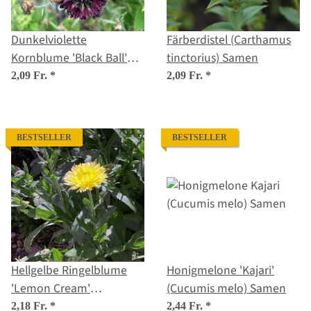
Dunkelviolette
Färberdistel (Carthamus
Kornblume 'Black Ball'
tinctorius) Samen
(Centaurea cyanus)
2,09 Fr.
*
2,09 Fr.
*
Samen
BESTSELLER
BESTSELLER
Hellgelbe Ringelblume
Honigmelone 'Kajari'
'Lemon Cream'
(Cucumis melo) Samen
(Calendula officinalis)
2,18 Fr.
*
2,44 Fr.
*