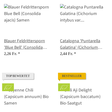
Blauer Feldrittersporn
Catalogna 'Puntarella
'Blue Bell' (Consolida
Galatina' (Cichorium
ajacis) Samen
intybus var. foliosum)
2,26 Fr.
*
2,44 Fr.
*
Samen
TOP BEWERTET
BESTSELLER