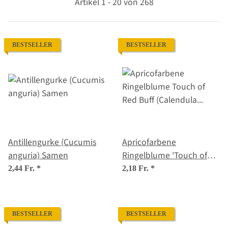
Artikel 1 - 20 von 268
BESTSELLER
BESTSELLER
Antillengurke (Cucumis
Apricofarbene
anguria) Samen
Ringelblume 'Touch of
Red Buff' (Calendula
2,44 Fr.
*
2,18 Fr.
*
officinalis) Samen
BESTSELLER
BESTSELLER