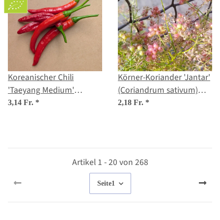
Koreanischer Chili
Körner-Koriander 'Jantar'
'Taeyang Medium'
(Coriandrum sativum)
(Capsicum annuum) Bio-
Samen
3,14 Fr.
*
2,18 Fr.
*
Saatgut
Artikel 1 - 20 von 268
Seite
1