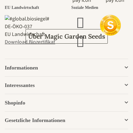
EU Landwirtschaft
Soziale Medien
Garten
DE‑ÖKO‑037
EU Landwirtschaft
Über Magic Garden Seeds
Download Biozertifikat
Informationen
Interessantes
Shopinfo
Gesetzliche Informationen