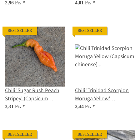
Saatgut
2,96 Fr.
*
4,01 Fr.
*
BESTSELLER
BESTSELLER
Chili 'Sugar Rush Peach
Chili 'Trinidad Scorpion
Stripey' (Capsicum
Moruga Yellow'
baccatum) Samen
(Capsicum chinense)
3,31 Fr.
*
2,44 Fr.
*
Samen
BESTSELLER
BESTSELLER