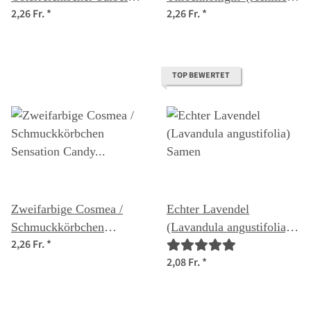
2,26 Fr.
*
2,26 Fr.
*
(Salvia austriaca) Samen
millefolium) Samen
TOP BEWERTET
Zweifarbige Cosmea /
Echter Lavendel
Schmuckkörbchen
(Lavandula angustifolia)
2,26 Fr.
*
'Sensation Candy Stripe'
Samen
2,08 Fr.
*
(Cosmos bipinnatus)
Samen