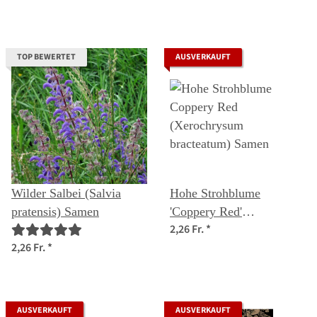
TOP BEWERTET
AUSVERKAUFT
Wilder Salbei (Salvia
Hohe Strohblume
pratensis) Samen
'Coppery Red'
2,26 Fr.
*
(Xerochrysum
2,26 Fr.
*
bracteatum) Samen
AUSVERKAUFT
AUSVERKAUFT