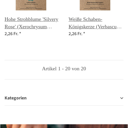
Hohe Strohblume 'Silvery
Weiße Schaben-
Rose' (Xerochrysum
Königskerze (Verbascum
2,26 Fr.
*
2,26 Fr.
*
bracteatum) Samen
blattaria f. albiflorum)
Samen
Artikel 1 - 20 von 20
Kategorien