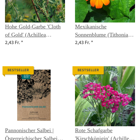
Hohe Gold-Garbe 'Cloth
Mexikanische
of Gold' (Achillea
Sonnenblume (Tithonia
2,43 Fr.
*
2,43 Fr.
*
filipendulina) Samen
rotundifolia) Samen
BESTSELLER
BESTSELLER
Pannonischer Salbei |
Rote Schafgarbe
Österreichischer Salbei
'Kirschkönigin' (Achillea