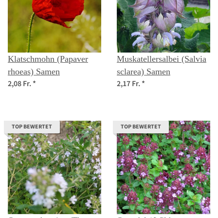
Klatschmohn (Papaver
Muskatellersalbei (Salvia
rhoeas) Samen
sclarea) Samen
2,08 Fr.
*
2,17 Fr.
*
TOP BEWERTET
TOP BEWERTET