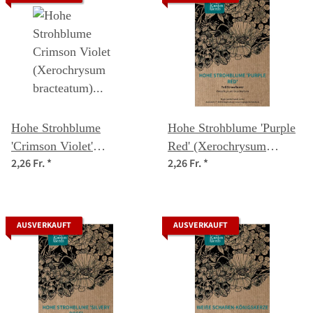
Hohe Strohblume
Hohe Strohblume 'Purple
'Crimson Violet'
Red' (Xerochrysum
2,26 Fr.
*
2,26 Fr.
*
(Xerochrysum
bracteatum) Samen
bracteatum) Samen
AUSVERKAUFT
AUSVERKAUFT