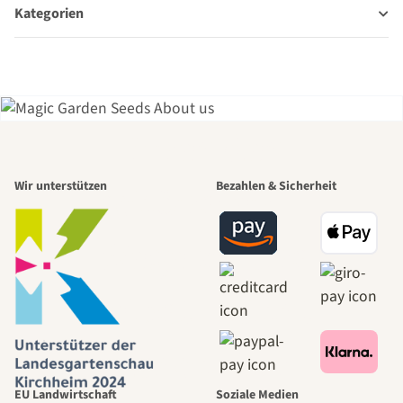
Kategorien
Einer der
Wir unterstützen
Bezahlen & Sicherheit
schönsten
Wege zu uns
selbst führt
durch den
EU Landwirtschaft
Soziale Medien