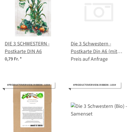
DIE 3 SCHWESTERN -
Die 3 Schwestern -
Postkarte DIN A6
Postkarte Din A6 (mit
Text auf der Rückseite)
Preis auf Anfrage
0,79 Fr.
*
#PRODUCTOVERVIEW.RIBBON--100#
#PRODUCTOVERVIEW.RIBBON--100#