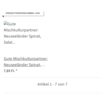
#PRODUCTOVERVIEW.RIBBON--100#
Gute Mischkulturpartner:
Neuseeländer Spinat,
Salat & Radieschen -
7,85 Fr.
*
Samenset
Artikel 1 - 7 von 7