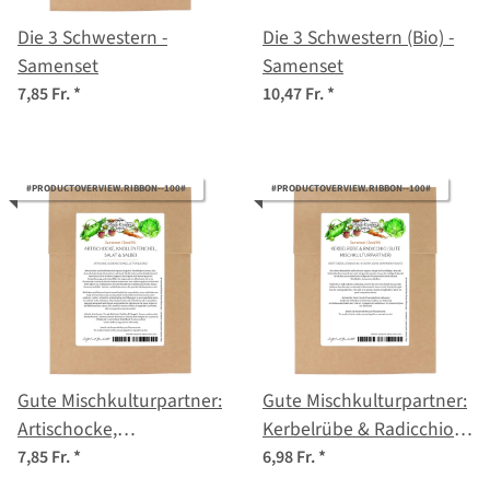
Die 3 Schwestern -
Die 3 Schwestern (Bio) -
Samenset
Samenset
7,85 Fr.
*
10,47 Fr.
*
#PRODUCTOVERVIEW.RIBBON--100#
#PRODUCTOVERVIEW.RIBBON--100#
Gute Mischkulturpartner:
Gute Mischkulturpartner:
Artischocke,
Kerbelrübe & Radicchio -
Knollenfenchel, Salat &
Samenset
7,85 Fr.
*
6,98 Fr.
*
Salbei - Samenset