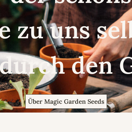
e zu uns se
 durch den 
Über Magic Garden Seeds