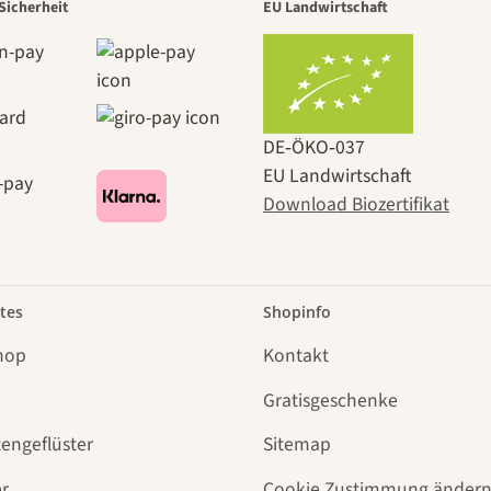
Sicherheit
EU Landwirtschaft
DE‑ÖKO‑037
EU Landwirtschaft
Download Biozertifikat
tes
Shopinfo
hop
Kontakt
Gratisgeschenke
tengeflüster
Sitemap
r
Cookie Zustimmung änder