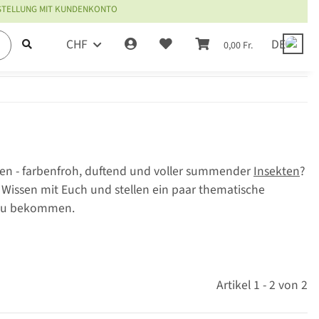
ESTELLUNG MIT KUNDENKONTO
CHF
DE
0,00 Fr.
n - farbenfroh, duftend und voller summender
Insekten
?
 Wissen mit Euch und stellen ein paar thematische
n zu bekommen.
Artikel 1 - 2 von 2