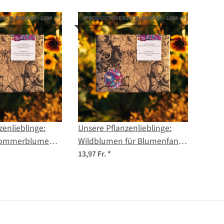
IEW.RIBBON--100#
#PRODUCTOVERVIEW.RIBBON--100#
zenlieblinge:
Unsere Pflanzenlieblinge:
Sommerblumen
Wildblumen für Blumenfans
s (Bio) -
(Bio) - Samen-Geschenkset
13,97 Fr.
*
henkset