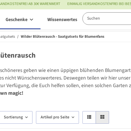
SANDKOSTENFREI AB 30€ WARENWERT
EINMALIG VERSANDKOSTENFREI BEI B
Geschenke
Wissenswertes
Service
aatgutsets
Wilder Blütenrausch - Saatgutsets für Blumenfans
lütenrausch
 schöneres geben wie einen üppigen blühenden Blumengarte
 es nicht Wünschenswerteres. Deswegen teilen wir hier unser
zur Verfügung, die Euch helfen sollen, einen solchen Garte
own magic!
Sortierung
Artikel pro Seite