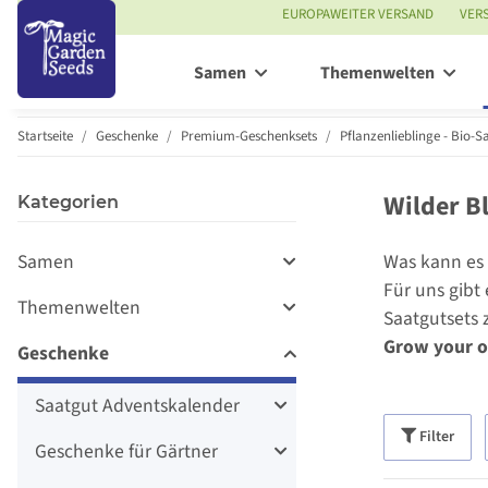
EUROPAWEITER VERSAND
VER
Samen
Themenwelten
Startseite
Geschenke
Premium-Geschenksets
Pflanzenlieblinge - Bio-S
Wilder B
Kategorien
Samen
Was kann es
Für uns gibt
Themenwelten
Saatgutsets 
Grow your 
Geschenke
Saatgut Adventskalender
Filter
Geschenke für Gärtner