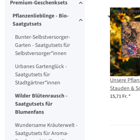
Premium-Geschenksets
#PRODUCTOVERV
Pflanzenlieblinge - Bio-
Saatgutsets
Bunter-Selbstversorger-
Garten - Saatgutsets für
Selbstversorger*innen
Urbanes Gartenglück -
Saatgutsets für
Unsere Pflan
Stadtgärtner*innen
Stauden & 
Wilder Blütenrausch -
für Blumenfan
15,71 Fr.
*
Saatgutsets für
Samen-Gesc
Blumenfans
Wundersame Kräuterwelt -
Saatgutsets für Aroma-