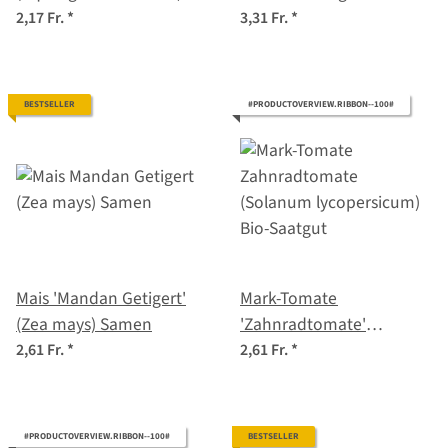
Samen
sabellica) Samen
2,17 Fr.
*
3,31 Fr.
*
BESTSELLER
#PRODUCTOVERVIEW.RIBBON--100#
Mais 'Mandan Getigert'
Mark-Tomate
(Zea mays) Samen
'Zahnradtomate'
(Solanum lycopersicum)
2,61 Fr.
*
2,61 Fr.
*
Bio-Saatgut
#PRODUCTOVERVIEW.RIBBON--100#
BESTSELLER