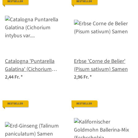
BESTSELLER
BESTSELLER
Catalogna 'Puntarella
Erbse 'Corne de Belier'
Galatina' (Cichorium
(Pisum sativum) Samen
intybus var. foliosum)
2,44 Fr.
*
2,96 Fr.
*
Samen
BESTSELLER
BESTSELLER