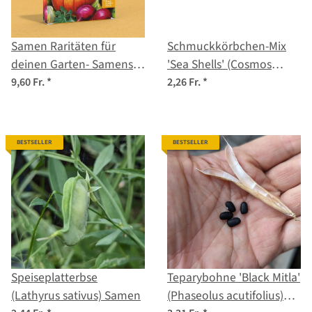
Samen Raritäten für
Schmuckkörbchen-Mix
deinen Garten- Samenset
'Sea Shells' (Cosmos
Nr. 2
bipinnatus) Samen
9,60 Fr.
*
2,26 Fr.
*
BESTSELLER
BESTSELLER
Speiseplatterbse
Teparybohne 'Black Mitla'
(Lathyrus sativus) Samen
(Phaseolus acutifolius)