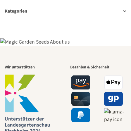
Kategorien
Einer der
Wir unterstützen
Bezahlen & Sicherheit
schönsten
Wege zu uns
selbst führt
durch den