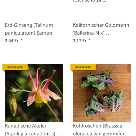
Erd-Ginseng (Talinum
Kalifornischer Goldmohn
paniculatum) Samen
'Ballerina-Mix'
(Eschscholzia californica)
2,44 Fr.
*
2,17 Fr.
*
Samen
BESTSELLER
BESTSELLER
Kanadische Akelei
Kohlröschen (Brassica
(Aquilegia canadensis)
oleracea var. gemmifera x