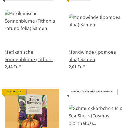
Mexikanische
Mondwinde (Ipomoea
Sonnenblume (Tithonia
alba) Samen
rotundifolia) Samen
2,44 Fr.
*
2,61 Fr.
*
BESTSELLER
#PRODUCTOVERVIEW.RIBBON--100#