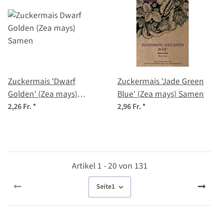
Zuckermais 'Dwarf
Zuckermais 'Jade Green
Golden' (Zea mays)
Blue' (Zea mays) Samen
Samen
2,26 Fr.
*
2,96 Fr.
*
Artikel 1 - 20 von 131
Seite
1