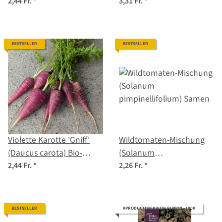
Samen
2,44 Fr.
*
3,31 Fr.
*
BESTSELLER
BESTSELLER
Violette Karotte 'Gniff'
Wildtomaten-Mischung
(Daucus carota) Bio-
(Solanum
Saatgut
pimpinellifolium) Samen
2,44 Fr.
*
2,26 Fr.
*
BESTSELLER
#PRODUCTOVERVIEW.RIBBON--100#