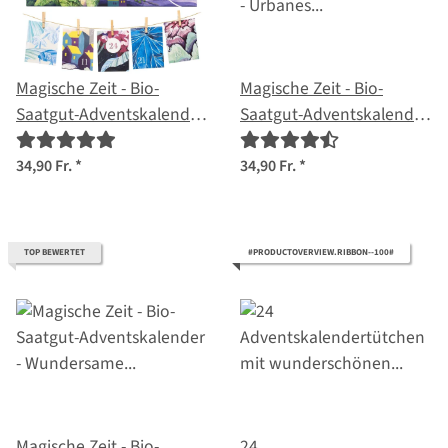
Magische Zeit - Bio-
Magische Zeit - Bio-
Saatgut-Adventskalender
Saatgut-Adventskalender
- Bunter
- Urbanes Gartenglück
Selbstversorgergarten
34,90 Fr.
*
34,90 Fr.
*
TOP BEWERTET
#PRODUCTOVERVIEW.RIBBON--100#
Magische Zeit - Bio-
24