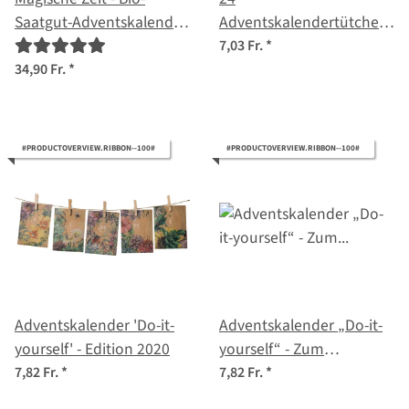
Saatgut-Adventskalender
Adventskalendertütchen
- Wundersame
mit wunderschönen
7,03 Fr.
*
Kräuterwelt
bunten
34,90 Fr.
*
Pflanzenillustrationen
zum Selbstbefüllen
#PRODUCTOVERVIEW.RIBBON--100#
#PRODUCTOVERVIEW.RIBBON--100#
Adventskalender 'Do-it-
Adventskalender „Do-it-
yourself' - Edition 2020
yourself“ - Zum
Selbstbefüllen EDITION
7,82 Fr.
*
7,82 Fr.
*
2021