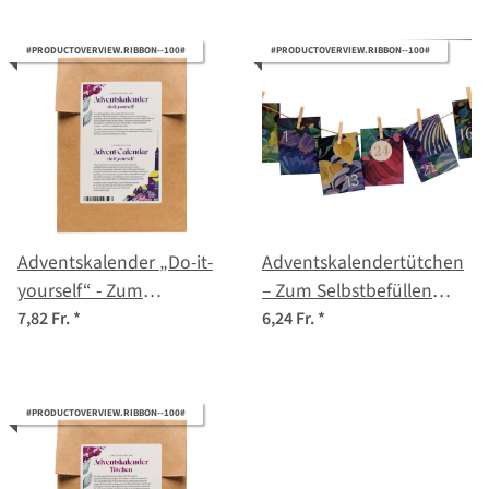
#PRODUCTOVERVIEW.RIBBON--100#
#PRODUCTOVERVIEW.RIBBON--100#
Adventskalender „Do-it-
Adventskalendertütchen
yourself“ - Zum
– Zum Selbstbefüllen
Selbstbefüllen EDITION
(limitierte Auflage 2021)
7,82 Fr.
*
6,24 Fr.
*
2022
#PRODUCTOVERVIEW.RIBBON--100#