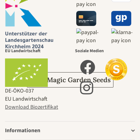
Wege zu uns
selbst führt
durch den
EU Landwirtschaft
Soziale Medien
Garten
Über Magic Garden Seeds
DE‑ÖKO‑037
EU Landwirtschaft
Download Biozertifikat
Informationen