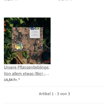
Samen-Geschenkset
(Bio) - Samen-
Geschenkset
Unsere Pflanzenlieblinge:
Von allem etwas (Bio) -
Samen-Geschenkset
14,84 Fr.
*
Artikel 1 - 3 von 3