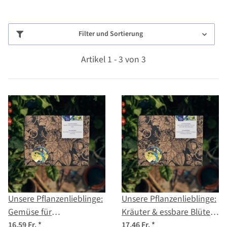
Filter und Sortierung
Artikel 1 - 3 von 3
Unsere Pflanzenlieblinge:
Unsere Pflanzenlieblinge:
Gemüse für
Kräuter & essbare Blüten
Stadtgärtner*innen (Bio) -
für Stadtgärtner*innen
16,59 Fr.
*
17,46 Fr.
*