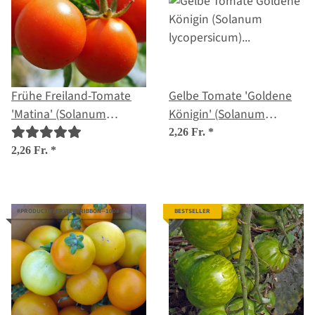
Frühe Freiland-Tomate
Gelbe Tomate 'Goldene
'Matina' (Solanum
Königin' (Solanum
lycopersicum) Bio
lycopersicum) Bio
2,26 Fr.
*
Saatgut
Saatgut
2,26 Fr.
*
#PRODUCTOVERVIEW.RIBBON--100#
BESTSELLER