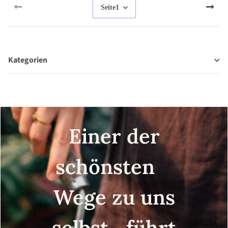
Seite
1
Kategorien
Einer der
schönsten
Wege zu uns
selbst führt