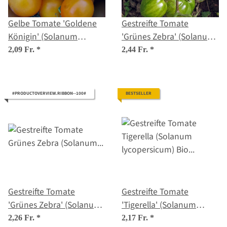
Gelbe Tomate 'Goldene
Gestreifte Tomate
Königin' (Solanum
'Grünes Zebra' (Solanum
lycopersicum) Samen
lycopersicum) Bio
2,09 Fr.
*
2,44 Fr.
*
Saatgut
#PRODUCTOVERVIEW.RIBBON--100#
BESTSELLER
Gestreifte Tomate
Gestreifte Tomate
'Grünes Zebra' (Solanum
'Tigerella' (Solanum
lycopersicum) Samen
lycopersicum) Bio
2,26 Fr.
*
2,17 Fr.
*