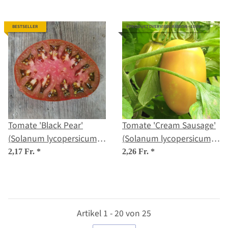
BESTSELLER
#PRODUCTOVERVIEW.RIBBON--100#
Tomate 'Black Pear'
Tomate 'Cream Sausage'
(Solanum lycopersicum)
(Solanum lycopersicum)
Samen
Samen
2,17 Fr.
*
2,26 Fr.
*
Artikel 1 - 20 von 25