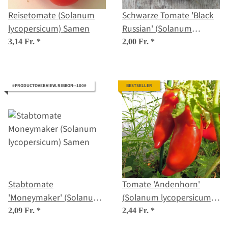
Reisetomate (Solanum
Schwarze Tomate 'Black
lycopersicum) Samen
Russian' (Solanum
lycopersicum) Samen
3,14 Fr.
*
2,00 Fr.
*
#PRODUCTOVERVIEW.RIBBON--100#
BESTSELLER
Stabtomate
Tomate 'Andenhorn'
'Moneymaker' (Solanum
(Solanum lycopersicum)
lycopersicum) Samen
Samen
2,09 Fr.
*
2,44 Fr.
*