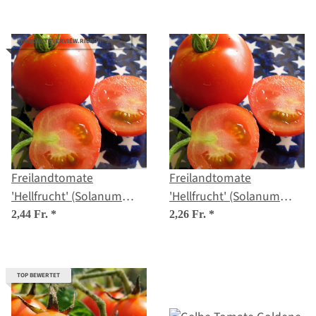
#PRODUCTOVERVIEW.RIBBON--100#
Freilandtomate
Freilandtomate
'Hellfrucht' (Solanum
'Hellfrucht' (Solanum
lycopersicum) Bio
lycopersicum) Samen
2,44 Fr.
*
2,26 Fr.
*
Saatgut
TOP BEWERTET