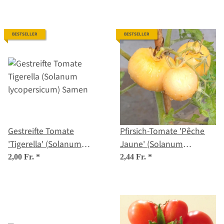
Saatgut
BESTSELLER
BESTSELLER
Gestreifte Tomate
Pfirsich-Tomate 'Pêche
'Tigerella' (Solanum
Jaune' (Solanum
lycopersicum) Samen
lycopersicum) Bio
2,00 Fr.
*
2,44 Fr.
*
Saatgut