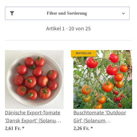
Filter und Sortierung
Artikel 1 - 20 von 25
BESTSELLER
Dänische Export-Tomate
Buschtomate 'Outdoor
'Dansk Export' (Solanum
Girl' (Solanum
lycopersicum) Samen
lycopersicum) Samen
2,61 Fr.
*
2,26 Fr.
*