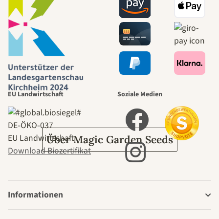
Wege zu uns
selbst führt
durch den
EU Landwirtschaft
Soziale Medien
Garten
DE‑ÖKO‑037
EU Landwirtschaft
Über Magic Garden Seeds
Download Biozertifikat
Informationen