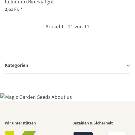
fullonum) Bio Saatgut
2,61 Fr.
*
Artikel 1 - 11 von 11
Kategorien
Einer der
Wir unterstützen
Bezahlen & Sicherheit
schönsten