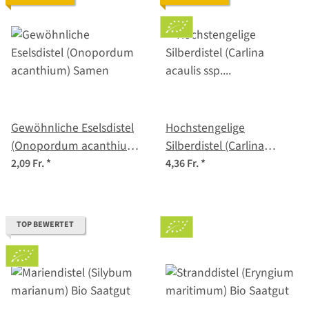
Gewöhnliche Eselsdistel
Hochstengelige
(Onopordum acanthium)
Silberdistel (Carlina
Samen
acaulis ssp. caulescens)
2,09 Fr.
*
4,36 Fr.
*
Bio Saatgut
TOP BEWERTET