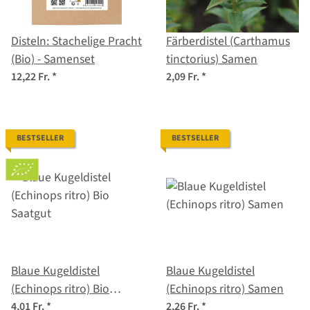
Disteln: Stachelige Pracht
Färberdistel (Carthamus
(Bio) - Samenset
tinctorius) Samen
12,22 Fr.
*
2,09 Fr.
*
BESTSELLER
BESTSELLER
Blaue Kugeldistel
Blaue Kugeldistel
(Echinops ritro) Bio
(Echinops ritro) Samen
Saatgut
4,01 Fr.
*
2,26 Fr.
*