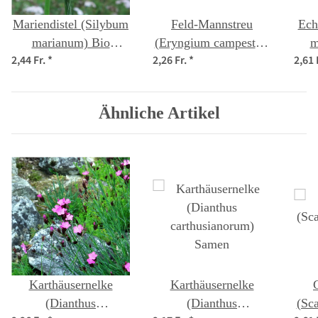
Mariendistel (Silybum
Feld-Mannstreu
Ech
marianum) Bio
(Eryngium campestre)
m
2,44 Fr.
*
2,26 Fr.
*
2,61 
Saatgut
Samen
Ähnliche Artikel
Karthäusernelke
Karthäusernelke
(Dianthus
(Dianthus
(Sca