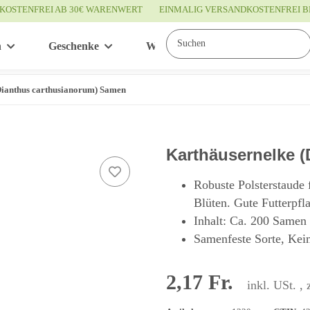
KOSTENFREI AB 30€ WARENWERT
EINMALIG VERSANDKOSTENFREI B
n
Geschenke
Wissenswertes
Service
Dianthus carthusianorum) Samen
Karthäusernelke 
Robuste Polsterstaude 
Blüten. Gute Futterpfl
Inhalt: Ca. 200 Samen
Samenfeste Sorte, Kei
2,17 Fr.
inkl. USt. , 