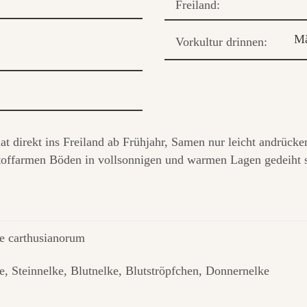
Freiland:
Mä
Vorkultur drinnen:
t direkt ins Freiland ab Frühjahr, Samen nur leicht andrücke
toffarmen Böden in vollsonnigen und warmen Lagen gedeiht s
ne carthusianorum
e, Steinnelke, Blutnelke, Blutströpfchen, Donnernelke