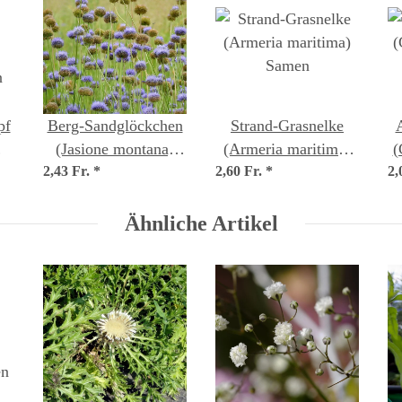
pf
Berg-Sandglöckchen
Strand-Grasnelke
(Jasione montana)
(Armeria maritima)
(
n
2,43 Fr.
Samen
*
2,60 Fr.
Samen
*
2,
Ähnliche Artikel