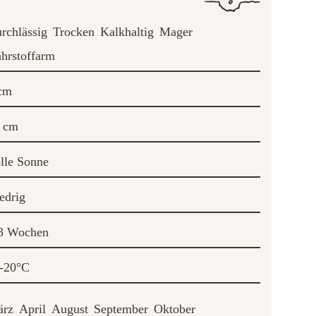
rchlässig
Trocken
Kalkhaltig
Mager
hrstoffarm
cm
 cm
lle Sonne
edrig
3 Wochen
-20°C
rz
April
August
September
Oktober