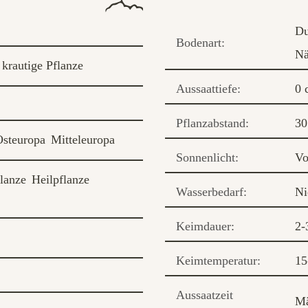
Du
Bodenart:
Nä
 krautige Pflanze
Aussaattiefe:
0 
Pflanzabstand:
30
Osteuropa
Mitteleuropa
Sonnenlicht:
Vo
flanze
Heilpflanze
Wasserbedarf:
Ni
Keimdauer:
2-
Keimtemperatur:
15
Aussaatzeit
Mä