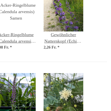
Acker-Ringelblume
Gewöhnlicher
Calendula arvensis)
Natternkopf (Echium
08 Fr.
Samen
*
2,26 Fr.
vulgare) Samen
*