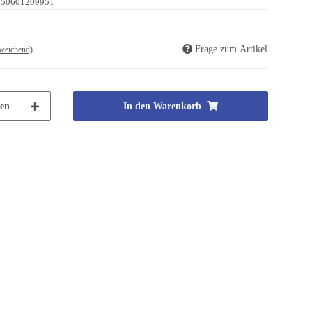
250601209951
Frage zum Artikel
weichend)
en
In den Warenkorb