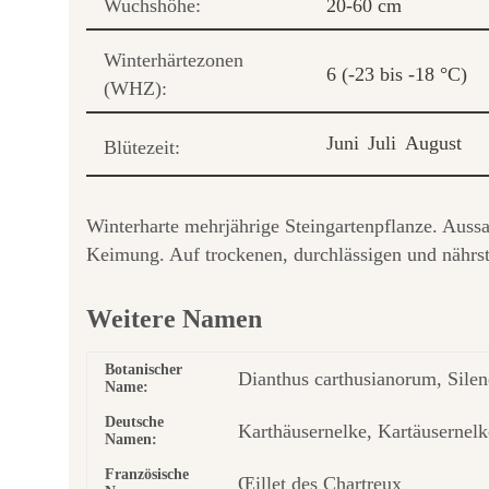
Wuchshöhe:
20-60 cm
Winterhärtezonen
6 (-23 bis -18 °C)
(WHZ):
Juni
Juli
August
Blütezeit:
Winterharte mehrjährige Steingartenpflanze. Aussaa
Keimung. Auf trockenen, durchlässigen und nährs
Weitere Namen
Botanischer
Dianthus carthusianorum, Sile
Name:
Deutsche
Karthäusernelke, Kartäusernelk
Namen:
Französische
Œillet des Chartreux