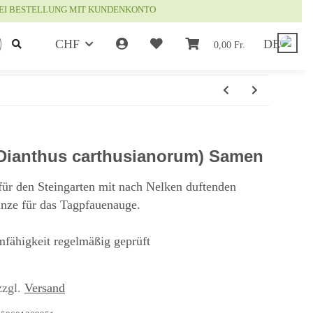
EI BESTELLUNG MIT KUNDENKONTO
CHF
DE
0,00 Fr.
(Dianthus carthusianorum) Samen
für den Steingarten mit nach Nelken duftenden
anze für das Tagpfauenauge.
mfähigkeit regelmäßig geprüft
zzgl.
Versand