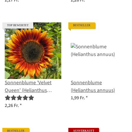
(Helianthus annuus)
Gelbe' (Helianthus
2,17 Fr.
*
2,26 Fr.
*
Samen
annuus) Bio Saatgut
TOP BEWERTET
BESTSELLER
Sonnenblume 'Velvet
Sonnenblume
Queen' (Helianthus
(Helianthus annuus)
annuus) Bio Saatgut
1,99 Fr.
*
2,26 Fr.
*
BESTSELLER
AUSVERKAUFT