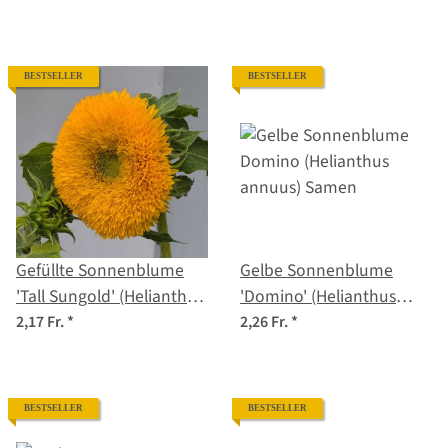
BESTSELLER
BESTSELLER
Gefüllte Sonnenblume
Gelbe Sonnenblume
'Tall Sungold' (Helianthus
'Domino' (Helianthus
annuus) Samen
annuus) Samen
2,17 Fr.
*
2,26 Fr.
*
BESTSELLER
BESTSELLER