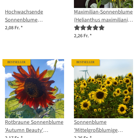
Hochwachsende
Maximilian-Sonnenblume
Sonnenblume
(Helianthus maximiliani)
'Peredovick' (Helianthus
Samen
2,08 Fr.
*
annuus) Bio Saatgut
2,26 Fr.
*
BESTSELLER
BESTSELLER
Rotbraune Sonnenblume
Sonnenblume
'Autumn Beauty'
'Mittelgroßblumige