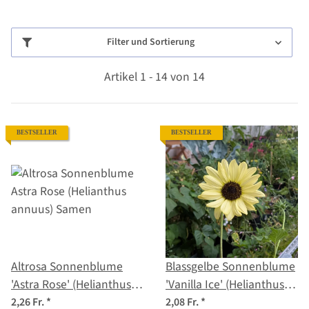
Filter und Sortierung
Artikel 1 - 14 von 14
BESTSELLER
BESTSELLER
Altrosa Sonnenblume
Blassgelbe Sonnenblume
'Astra Rose' (Helianthus
'Vanilla Ice' (Helianthus
annuus) Samen
debilis) Samen
2,26 Fr.
*
2,08 Fr.
*