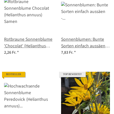
Rotbraune Sonnenblume
Sonnenblumen: Bunte
'Chocolat' (Helianthus
Sorten einfach aussäen -
annuus) Samen
Samenset Nr.1
2,26 Fr.
*
7,83 Fr.
*
BESTSELLER
TOP BEWERTET