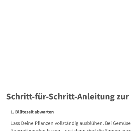
Schritt-für-Schritt-Anleitung zu
1.
Blütezeit abwarten
Lass Deine Pflanzen vollständig ausblühen. Bei Gemüse
überreif werden lassen – erst dann sind die Samen ausge