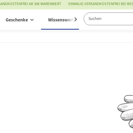
SANDKOSTENFREI AB 30€ WARENWERT
EINMALIG VERSANDKOSTENFREI BEI B
Geschenke
Wissenswertes
Service