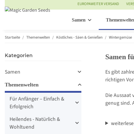
EUROPAWEITER VERSAND
VER
Samen
Themenwelte
Startseite
Themenwelten
Köstliches - Säen & Genießen
Wintergemüse
Kategorien
Samen fü
Samen
Es gibt zahl
richtigen Vo
Themenwelten
Die Aussaat 
Für Anfänger – Einfach &
genug sind. 
Erfolgreich
Heilendes - Natürlich &
weiterles
Wohltuend