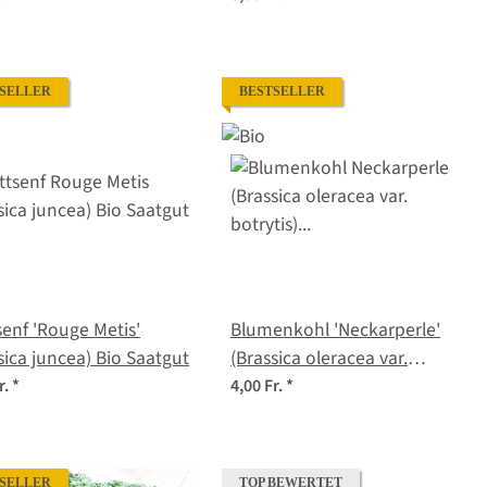
Samen
SELLER
BESTSELLER
senf 'Rouge Metis'
Blumenkohl 'Neckarperle'
sica juncea) Bio Saatgut
(Brassica oleracea var.
botrytis) Bio Saatgut
r.
*
4,00 Fr.
*
SELLER
TOP BEWERTET