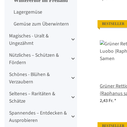
Winterernte im Freiland
Lagergemüse
Gemüse zum Überwintern
BESTSELLER
Magisches - Uralt &
Ungezähmt
Nützliches – Schützen &
Fördern
Schönes - Blühen &
Verzaubern
Grüner Retti
(Raphanus s
Seltenes – Raritäten &
Schätze
2,43 Fr.
*
Spannendes – Entdecken &
Ausprobieren
BESTSELLER