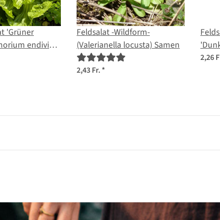
at 'Grüner
Feldsalat -Wildform-
Felds
chorium endivia)
(Valerianella locusta) Samen
'Dunk
(Vale
2,26 F
2,43 Fr.
*