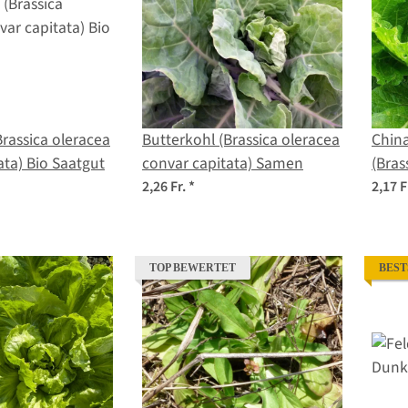
Brassica oleracea
Butterkohl (Brassica oleracea
Chin
ata) Bio Saatgut
convar capitata) Samen
(Bras
peki
2,26 Fr.
*
2,17 F
TOP BEWERTET
BEST