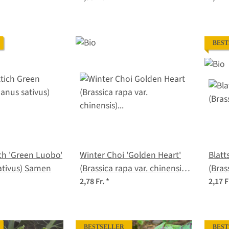
BEST
ch 'Green Luobo'
Winter Choi 'Golden Heart'
Blatt
ativus) Samen
(Brassica rapa var. chinensis)
(Bras
Bio-Saatgut
2,78 Fr.
*
2,17 F
BESTSELLER
BEST