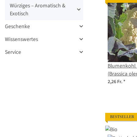
Würziges – Aromatisch &
Exotisch
Geschenke
Wissenswertes
Service
Blumenkohl 
(Brassica ole
botrytis) Sa
2,26 Fr.
*
BESTSELLER