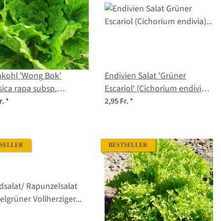
akohl 'Wong Bok'
Endivien Salat 'Grüner
sica rapa subsp.
Escariol' (Cichorium endivia)
nensis) Samen
Bio Saatgut
r.
*
2,95 Fr.
*
SELLER
BESTSELLER