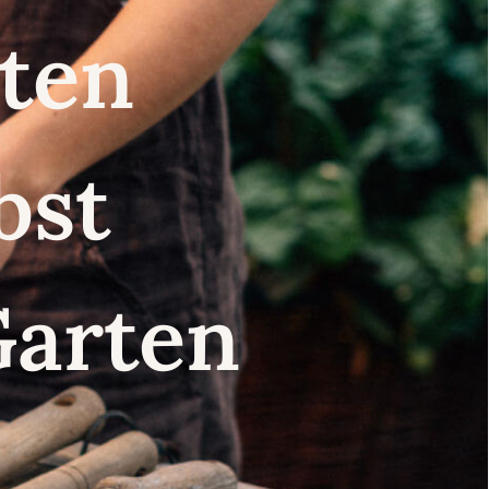
nsten
lbst
Garten