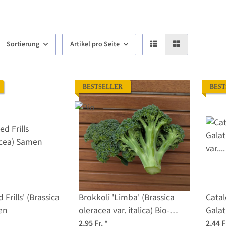
Sortierung
Artikel pro Seite
BESTSELLER
BEST
 Frills' (Brassica
Brokkoli 'Limba' (Brassica
Catal
en
oleracea var. italica) Bio-
Galat
Saatgut
var. 
2,95 Fr.
*
2,44 F