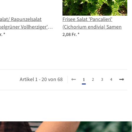
alat/ Rapunzelsalat
Frisee Salat 'Pancalieri'
elgrüner Vollherziger'
(Cichorium endivia) Samen
rianella locusta) Samen
r.
*
2,08 Fr.
*
Artikel 1 - 20 von 68
2
3
4
1