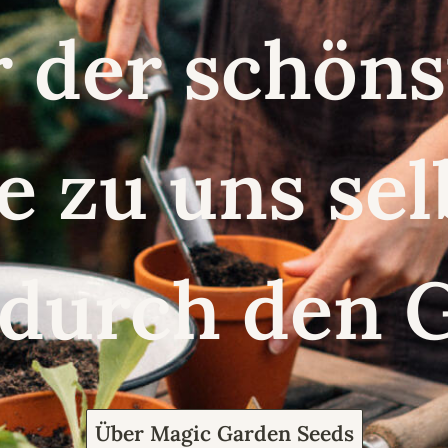
r der schö
e zu uns se
 durch den 
Über Magic Garden Seeds