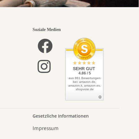
Soziale Medien
SEHR GUT
4.86 / 5
aus 861 Bewertungen
bei: amazon.de,
amazon.it, amazon.es,
shopvote.de
Gesetzliche Informationen
Impressum