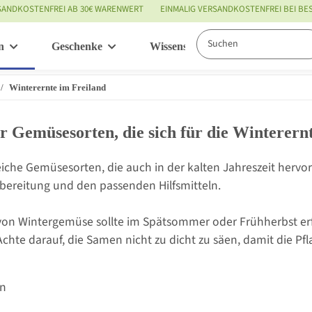
SANDKOSTENFREI AB 30€ WARENWERT
EINMALIG VERSANDKOSTENFREI BEI B
n
Geschenke
Wissenswertes
Service
Winterernte im Freiland
r Gemüsesorten, die sich für die Winterern
reiche Gemüsesorten, die auch in der kalten Jahreszeit hervor
rbereitung und den passenden Hilfsmitteln.
von Wintergemüse sollte im Spätsommer oder Frühherbst erf
Achte darauf, die Samen nicht zu dicht zu säen, damit die 
en