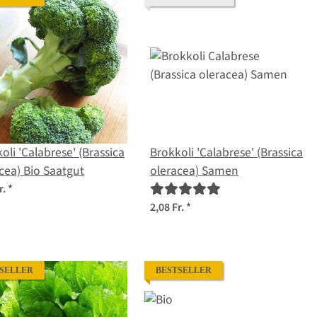
oli 'Calabrese' (Brassica
Brokkoli 'Calabrese' (Brassica
cea) Bio Saatgut
oleracea) Samen
r.
*
2,08 Fr.
*
SELLER
BESTSELLER