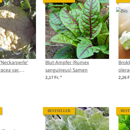
'Neckarperle'
Blut-Ampfer (Rumex
Brokk
racea var.
sanguineus) Samen
olera
men
2,17 Fr.
*
2,26 F
BESTSELLER
BEST