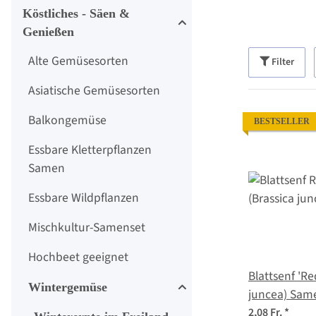
Köstliches - Säen &
Genießen
Alte Gemüsesorten
Filter
Asiatische Gemüsesorten
Balkongemüse
BESTSELLER
Essbare Kletterpflanzen
Samen
Essbare Wildpflanzen
Mischkultur-Samenset
Hochbeet geeignet
Blattsenf 'Red
Wintergemüse
juncea) Sam
2,08 Fr.
*