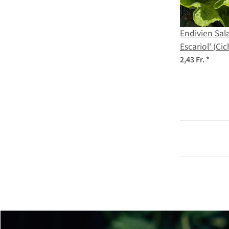
Endivien Sal
Escariol' (Ci
Samen
2,43 Fr.
*