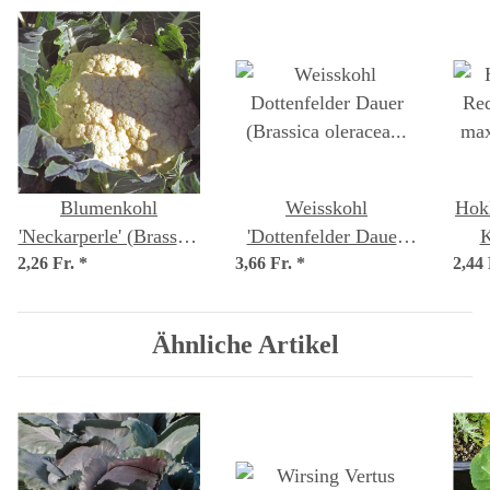
Blumenkohl
Weisskohl
Hok
'Neckarperle' (Brassica
'Dottenfelder Dauer'
K
2,26 Fr.
oleracea var. botrytis)
*
3,66 Fr.
(Brassica oleracea
*
2,44
max
Samen
convar.capitata
var.alba) Bio Saatgut
Ähnliche Artikel