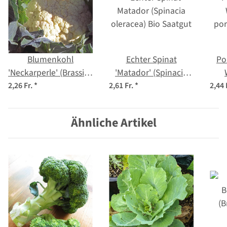
Blumenkohl
Echter Spinat
Po
'Neckarperle' (Brassica
'Matador' (Spinacia
oleracea var. botrytis)
oleracea) Bio Saatgut
por
2,26 Fr.
*
2,61 Fr.
*
2,44 
Samen
Ähnliche Artikel