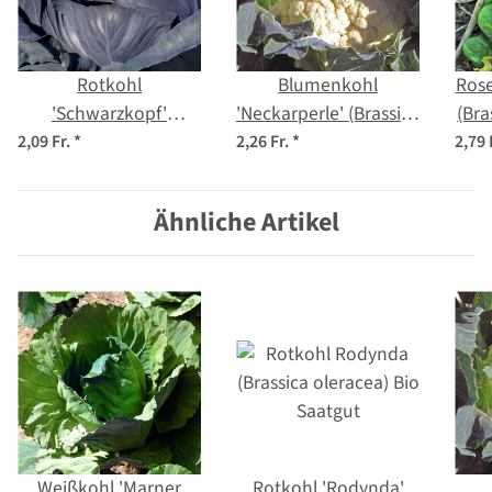
Rotkohl
Blumenkohl
Rose
'Schwarzkopf'
'Neckarperle' (Brassica
(Bra
(Brassica oleracea var.
oleracea var. botrytis)
2,09 Fr.
*
2,26 Fr.
*
2,79 
capitata f. rubra)
Samen
Samen
Ähnliche Artikel
Weißkohl 'Marner
Rotkohl 'Rodynda'