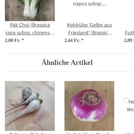
Pak Choi (Brassica
Kohlrübe 'Gelbe aus
rapa subsp. chinensis)
Friesland' (Brassica
Futt
Samen
napus subsp. rapifera)
(B
2,00 Fr.
*
2,44 Fr.
*
2,09
Bio Saatgut
r
Ähnliche Artikel