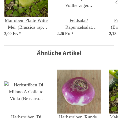
Mairüben 'Platte Witte
Feldsalat/
Pa
Mei' (Brassica rapa
Rapunzelsalat
(Br
2,09 Fr.
subsp. rapa var.
*
2,26 Fr.
'Dunkelgrüner
*
2,18
chin
majalis) Samen
Vollherziger'
(Valerianella locusta)
Ähnliche Artikel
Samen
Herbstrüben 'Di
Herbstrüben 'Runde,
Mair