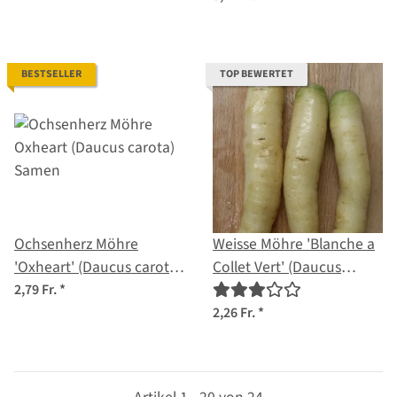
BESTSELLER
TOP BEWERTET
Ochsenherz Möhre
Weisse Möhre 'Blanche a
'Oxheart' (Daucus carota)
Collet Vert' (Daucus
Samen
carota) Samen
2,79 Fr.
*
2,26 Fr.
*