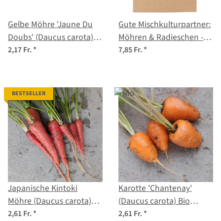
Gelbe Möhre 'Jaune Du
Gute Mischkulturpartner:
Doubs' (Daucus carota)
Möhren & Radieschen -
Samen
Samenset
2,17 Fr.
*
7,85 Fr.
*
BESTSELLER
Japanische Kintoki
Karotte 'Chantenay'
Möhre (Daucus carota)
(Daucus carota) Bio
Samen
Saatgut
2,61 Fr.
*
2,61 Fr.
*