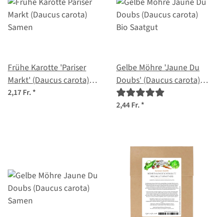
Frühe Karotte 'Pariser
Gelbe Möhre 'Jaune Du
Markt' (Daucus carota)
Doubs' (Daucus carota)
Samen
Bio Saatgut
2,17 Fr.
*
2,44 Fr.
*