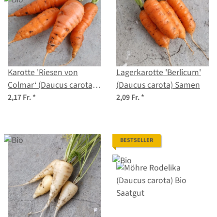
Karotte 'Riesen von
Lagerkarotte 'Berlicum'
Colmar‘ (Daucus carota)
(Daucus carota) Samen
Bio Saatgut
2,17 Fr.
*
2,09 Fr.
*
BESTSELLER