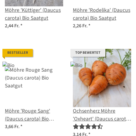
Möhre 'Küttiger' (Daucus
Möhre 'Rodelika' (Daucus
carota) Bio Saatgut
carota) Bio Saatgut
2,44 Fr.
*
2,26 Fr.
*
BESTSELLER
TOP BEWERTET
Möhre 'Rouge Sang'
Ochsenherz Möhre
(Daucus carota) Bio
'Oxheart' (Daucus carota)
Saatgut
Bio Saatgut
3,66 Fr.
*
3,14 Fr.
*