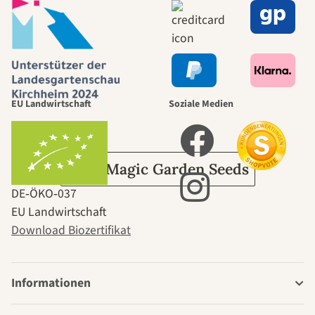
selbst führt
durch den
EU Landwirtschaft
Soziale Medien
Garten
Über Magic Garden Seeds
DE‑ÖKO‑037
EU Landwirtschaft
Download Biozertifikat
Informationen