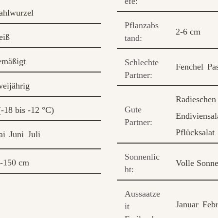
efe:
ahlwurzel
Pflanzabs
2-6 cm
eiß
tand:
mäßigt
Schlechte
Fenchel
Pa
Partner:
eijährig
Radieschen
Gute
(-18 bis -12 °C)
Endiviensal
Partner:
Pflücksalat
ai
Juni
Juli
Sonnenlic
-150 cm
Volle Sonn
ht:
Aussaatze
Januar
Febr
it