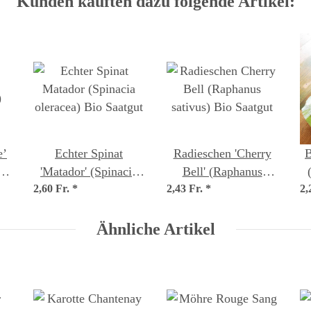
Kunden kauften dazu folgende Artikel:
e’
Echter Spinat
Radieschen 'Cherry
B
)
'Matador' (Spinacia
Bell' (Raphanus
2,60 Fr.
oleracea) Bio Saatgut
*
2,43 Fr.
sativus) Bio Saatgut
*
2,
Ähnliche Artikel