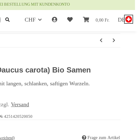
EI BESTELLUNG MIT KUNDENKONTO
CHF
DE
0,00 Fr.
(Daucus carota) Bio Samen
it langen, schlanken, saftigen Wurzeln.
zzgl.
Versand
N:
4251420520050
Frage zum Artikel
weichend)