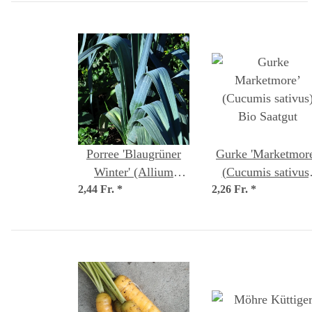
Porree 'Blaugrüner
Gurke 'Marketmor
Winter' (Allium
(Cucumis sativus
2,44 Fr.
porrum) Bio Saatgut
*
2,26 Fr.
Bio Saatgut
*