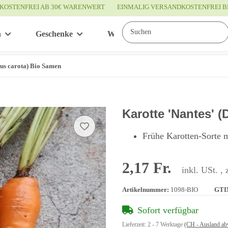
KOSTENFREI AB 30€ WARENWERT
EINMALIG VERSANDKOSTENFREI B
n
Geschenke
Wissenswertes
Service
cus carota) Bio Samen
Karotte 'Nantes' 
Frühe Karotten-Sorte m
2,17 Fr.
inkl. USt. , 
Artikelnummer:
1098-BIO
GTI
Sofort verfügbar
Lieferzeit:
2 - 7 Werktage
(CH - Ausland ab