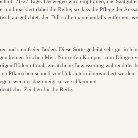
Schnitt 21-27 Tage. Deswegen wird empfohlen, das Saatgut e
r und markiert dabei die Reihe, so dass die Pflege der Aussaa
sch ausgelichtet. den Dill sollte man ebenfalls entfernen, we
rer und steinfreier Boden. Diese Sorte gedeiht sehr gut in le
tragen keinen frischen Mist. Nur reifen Kompost zum Düngen
ndigen Böden oftmals zusätzliche Bewässerung während der 
ten Pflänzchen schnell von Unkräutern überwuchert werden. F
egen, wenn er dazu neigt zu verschlämmen.
 deutliches Zeichen für die Reife.