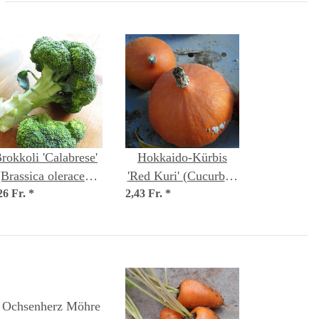
rokkoli 'Calabrese'
Hokkaido-Kürbis
(Brassica oleracea)
'Red Kuri' (Cucurbita
26 Fr.
Bio Saatgut
*
2,43 Fr.
maxima) Bio Saatgut
*