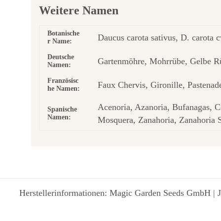
Weitere Namen
Botanische
Daucus carota sativus, D. carota c
r Name:
Deutsche
Gartenmöhre, Mohrrübe, Gelbe Rü
Namen:
Französisc
Faux Chervis, Gironille, Pastenad
he Namen:
Acenoria, Azanoria, Bufanagas, C
Spanische
Namen:
Mosquera, Zanahoria, Zanahoria Si
Herstellerinformationen: Magic Garden Seeds GmbH | J