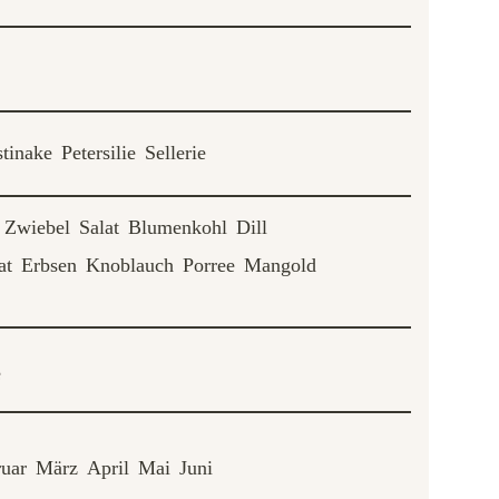
stinake
Petersilie
Sellerie
Zwiebel
Salat
Blumenkohl
Dill
at
Erbsen
Knoblauch
Porree
Mangold
e
uar
März
April
Mai
Juni