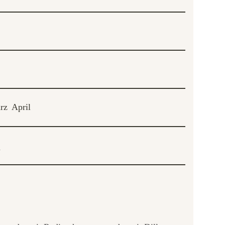
rz
April
n