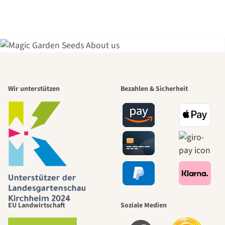
Einer der
Wir unterstützen
Bezahlen & Sicherheit
schönsten
Wege zu uns
selbst führt
durch den
EU Landwirtschaft
Soziale Medien
Garten