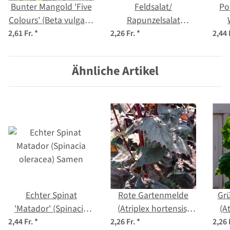
Bunter Mangold 'Five
Feldsalat/
Po
Colours' (Beta vulgaris
Rapunzelsalat
ssp.vulgaris) Bio
'Dunkelgrüner
por
2,61 Fr.
*
2,26 Fr.
*
2,44 
Saatgut
Vollherziger'
(Valerianella locusta)
Ähnliche Artikel
Samen
Echter Spinat
Rote Gartenmelde
Gr
'Matador' (Spinacia
(Atriplex hortensis)
(A
oleracea) Samen
Bio Saatgut
2,44 Fr.
*
2,26 Fr.
*
2,26 