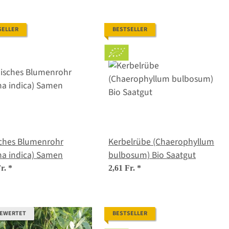
SELLER
BESTSELLER
sches Blumenrohr
Kerbelrübe (Chaerophyllum
na indica) Samen
bulbosum) Bio Saatgut
Fr.
*
2,61 Fr.
*
BEWERTET
BESTSELLER