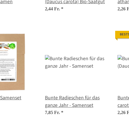
 Samen
(Daucus carota) Bio-Saatgut
atha
2,44 Fr.
*
2,26 
BEST
- Samenset
Bunte Radieschen für das
Bunte
ganze Jahr - Samenset
caro
7,85 Fr.
*
2,26 