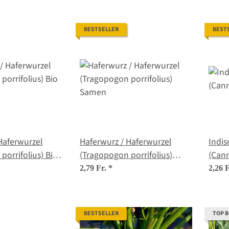
BESTSELLER
BEST
Haferwurzel
Haferwurz / Haferwurzel
Indi
porrifolius) Bio
(Tragopogon porrifolius)
(Can
Samen
2,79 Fr.
*
2,26 
BESTSELLER
TOP 