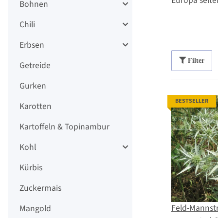
Europa selte
Bohnen
Chili
Erbsen
Filter
Getreide
Gurken
BESTSELLER
Karotten
Kartoffeln & Topinambur
Kohl
Kürbis
Zuckermais
Feld-Mannst
Mangold