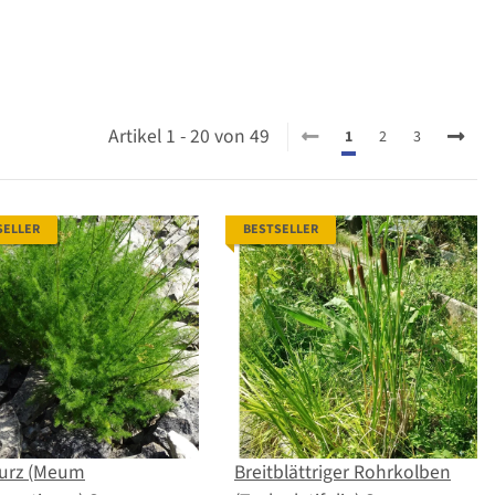
Artikel 1 - 20 von 49
1
2
3
SELLER
BESTSELLER
urz (Meum
Breitblättriger Rohrkolben