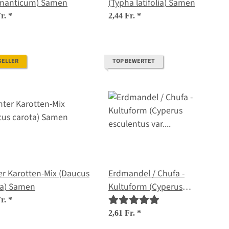
manticum) Samen
(Typha latifolia) Samen
Fr.
*
2,44 Fr.
*
SELLER
TOP BEWERTET
r Karotten-Mix (Daucus
Erdmandel / Chufa -
ta) Samen
Kultuform (Cyperus
esculentus var. sativus)
Fr.
*
Samen
2,61 Fr.
*