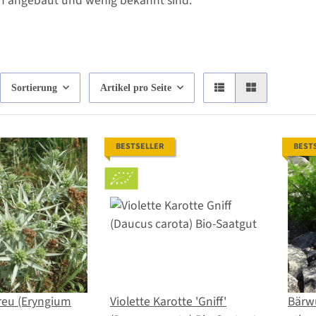
n angebaut und wenig bekannt sind.
Sortierung
Artikel pro Seite
BESTSELLER
BEST
reu (Eryngium
Violette Karotte 'Gniff'
Bärw