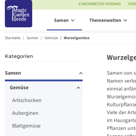
EUROPAWEITER VERSAND
VER
Samen
Themenwelten
Startseite
Samen
Gemüse
Wurzelgemüse
Wurzelge
Kategorien
Samen
Samen von se
Namen verber
Gemüse
einmal anfäng
Wurzelgemüse
Artischocken
Kulturpflanz
Viele der Ar
Auberginen
im Hausgarte
Blattgemüse
Pflanzen unt