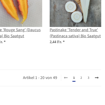
e 'Rouge Sang' (Daucus
Pastinake 'Tender and True'
a) Bio Saatgut
(Pastinaca sativa) Bio Saatgut
Fr.
*
2,44 Fr.
*
Artikel 1 - 20 von 49
1
2
3