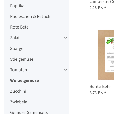
campestre)
Paprika
2,26 Fr.
*
Radieschen & Rettich
Rote Bete
Salat
Spargel
Stielgemüse
Tomaten
Wurzelgemüse
Bunte Bete 
Zucchini
8,73 Fr.
*
Zwiebeln
Gemüse-Samensets