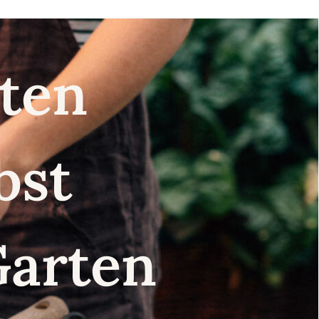
nsten
lbst
Garten