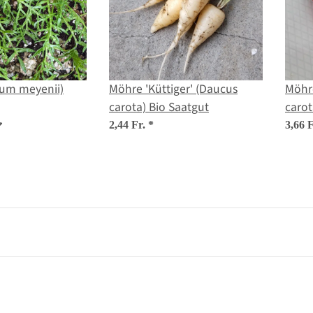
ium meyenii)
Möhre 'Küttiger' (Daucus
Möhr
carota) Bio Saatgut
carot
2,44 Fr.
*
3,66 