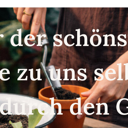
r der schö
e zu uns se
 durch den 