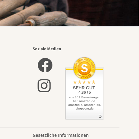
Soziale Medien
SEHR GUT
4.86 / 5
aus 861 Bewertungen
bei: amazon.de,
amazon.it, amazon.es,
shopvote.de
Gesetzliche Informationen