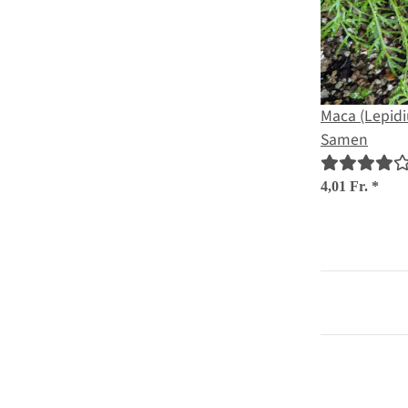
Maca (Lepid
Samen
4,01 Fr.
*