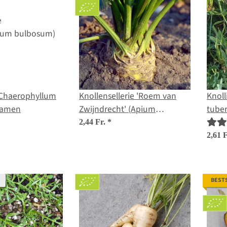
(Chaerophyllum
Knollensellerie 'Roem van
Knoll
Samen
Zwijndrecht' (Apium
tube
graveolens) Bio
2,44 Fr.
*
2,61 
BEST