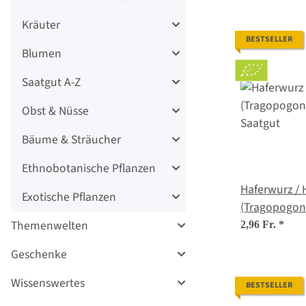
Kräuter
BESTSELLER
Blumen
Saatgut A-Z
Obst & Nüsse
Bäume & Sträucher
Ethnobotanische Pflanzen
Haferwurz / 
Exotische Pflanzen
(Tragopogon 
Saatgut
Themenwelten
2,96 Fr.
*
Geschenke
Wissenswertes
BESTSELLER