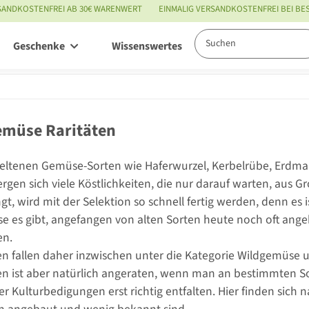
SANDKOSTENFREI AB 30€ WARENWERT
EINMALIG VERSANDKOSTENFREI BEI B
Geschenke
Wissenswertes
Service
müse Raritäten
ltenen Gemüse-Sorten wie Haferwurzel, Kerbelrübe, Erdmand
gen sich viele Köstlichkeiten, die nur darauf warten, aus
t, wird mit der Selektion so schnell fertig werden, denn es i
 es gibt, angefangen von alten Sorten heute noch oft ange
en.
ten fallen daher inzwischen unter die Kategorie Wildgemüs
n ist aber natürlich angeraten, wenn man an bestimmten So
er Kulturbedigungen erst richtig entfalten. Hier finden sich