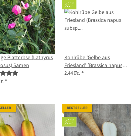
ige Platterbse (Lathyrus
Kohlrübe 'Gelbe aus
rosus) Samen
Friesland' (Brassica napus
subsp. rapifera) Bio Saatgut
2,44 Fr.
*
Fr.
*
SELLER
BESTSELLER