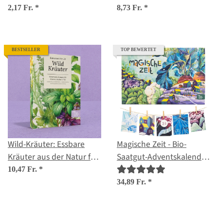
viridis) Samen
& Küche – Samenset Nr.
2,17 Fr.
*
8,73 Fr.
*
17
BESTSELLER
TOP BEWERTET
Wild-Kräuter: Essbare
Magische Zeit - Bio-
Kräuter aus der Natur für
Saatgut-Adventskalender
Küche, Tee & Salat
- Bunter
10,47 Fr.
*
Selbstversorgergarten
34,89 Fr.
*