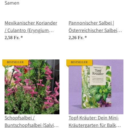
Mexikanischer Koriander
Pannonischer Salbei |
/ Culantro (Eryngium
Österreichischer Salbei
foetidum) Samen
(Salvia austriaca) Samen
2,58 Fr.
*
2,26 Fr.
*
BESTSELLER
BESTSELLER
Schopfsalbei /
Topf-Kräuter: Dein Mini-
Buntschopfsalbei (Salvia
Kräutergarten für Balkon