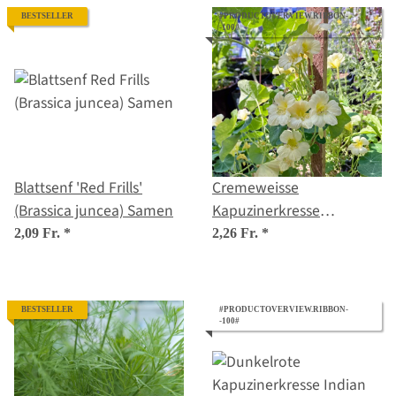
BESTSELLER
#PRODUCTOVERVIEW.RIBBON-
-100#
Blattsenf 'Red Frills'
Cremeweisse
(Brassica juncea) Samen
Kapuzinerkresse
'Milkmaid' (Tropaeolum
2,09 Fr.
*
2,26 Fr.
*
majus) Samen
BESTSELLER
#PRODUCTOVERVIEW.RIBBON-
-100#