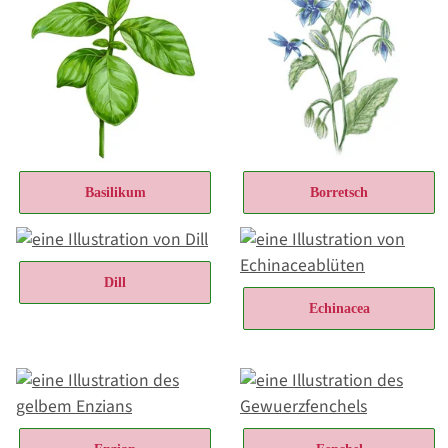
Basilikum
Borretsch
Dill
Echinacea