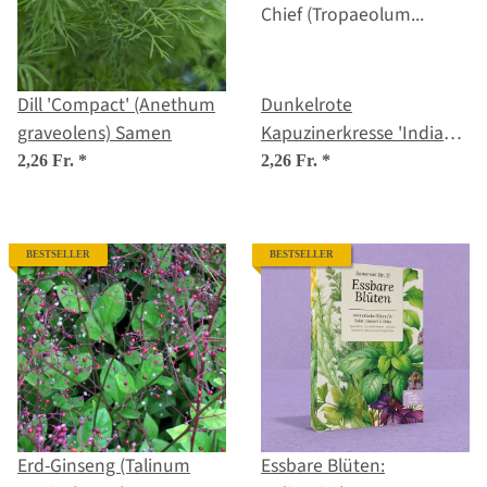
Dill 'Compact' (Anethum
Dunkelrote
graveolens) Samen
Kapuzinerkresse 'Indian
Chief' (Tropaeolum
2,26 Fr.
*
2,26 Fr.
*
majus) Samen
BESTSELLER
BESTSELLER
Erd-Ginseng (Talinum
Essbare Blüten: