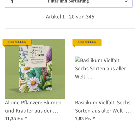
Filter und Sortierung
Artikel 1 - 20 von 345
BESTSELLER
BESTSELLER
Alpine Pflanzen: Blumen
Basilikum Vielfalt: Sechs
und Kräuter aus den
Sorten aus aller Welt -
Bergen - Samenset Nr.31
Samenset Nr. 19
11,35 Fr.
*
7,85 Fr.
*