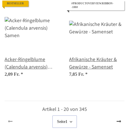
BESTSELLER
#PRODUCTOVERVIEW.RIBBON-
-100#
Acker-Ringelblume
Afrikanische Kräuter &
(Calendula arvensis)
Gewürze - Samenset
Samen
2,09 Fr.
*
7,85 Fr.
*
Artikel 1 - 20 von 345
Seite
1