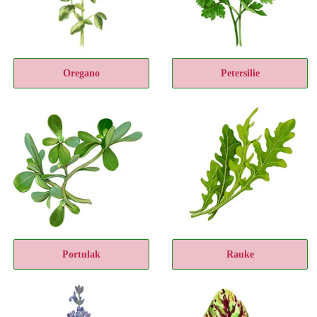
Oregano
Petersilie
Portulak
Rauke