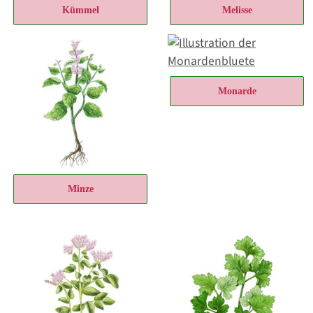
Kümmel
Melisse
Monarde
Minze