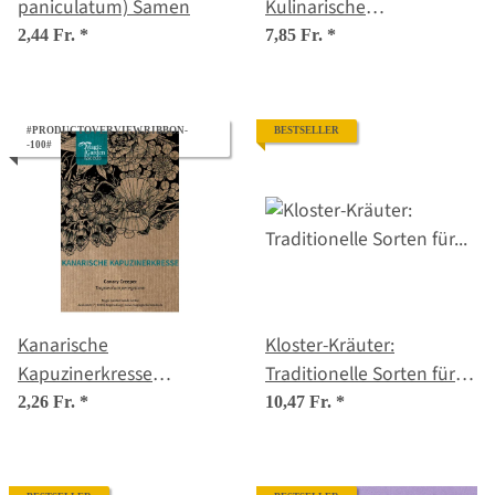
paniculatum) Samen
Kulinarische
Blütenfreude für Salat,
2,44 Fr.
*
7,85 Fr.
*
Dessert & Augenschmaus
– Samenset Nr. 12
#PRODUCTOVERVIEW.RIBBON-
BESTSELLER
-100#
Kanarische
Kloster-Kräuter:
Kapuzinerkresse
Traditionelle Sorten für
(Tropaeolum
Küche, Tee &
2,26 Fr.
*
10,47 Fr.
*
peregrinum) Samen
Wohlbefinden - Samenset
Nr.26