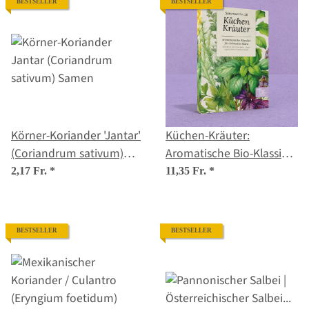
BESTSELLER
BESTSELLER
Körner-Koriander 'Jantar'
Küchen-Kräuter:
(Coriandrum sativum)
Aromatische Bio-Klassiker
Samen
für kreative Gerichte –
2,17 Fr.
*
11,35 Fr.
*
Samenset Nr. 20
BESTSELLER
BESTSELLER