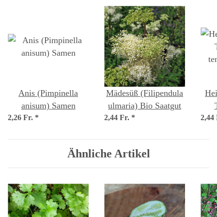
Anis (Pimpinella
Mädesüß (Filipendula
Hei
anisum) Samen
ulmaria) Bio Saatgut
2,26 Fr.
*
2,44 Fr.
*
2,44
t
Ähnliche Artikel