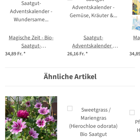
Magische Zeit - Bio-
Saatgut-
Mag
Saatgut-
Adventskalender -
Adventskalender -
Gemüse, Kräuter &
Ad
34,89 Fr.
*
26,16 Fr.
*
34,89
Wundersame
Blumen-Samen
Urb
Kräuterwelt
Ähnliche Artikel