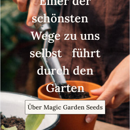
Einer der
schönsten
Wege zu uns
selbst führt
durch den
Garten
Über Magic Garden Seeds