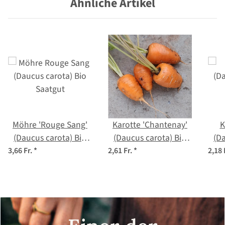
Ähnliche Artikel
Möhre 'Rouge Sang'
Karotte 'Chantenay'
K
(Daucus carota) Bio
(Daucus carota) Bio
(Da
Saatgut
Saatgut
3,66 Fr.
*
2,61 Fr.
*
2,18 