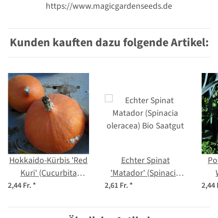
https://www.magicgardenseeds.de
Kunden kauften dazu folgende Artikel:
Hokkaido-Kürbis 'Red
Echter Spinat
Po
Kuri' (Cucurbita
'Matador' (Spinacia
maxima) Bio Saatgut
oleracea) Bio Saatgut
por
2,44 Fr.
*
2,61 Fr.
*
2,44 