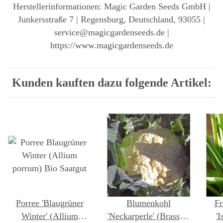
Herstellerinformationen: Magic Garden Seeds GmbH |
Junkersstraße 7 | Regensburg, Deutschland, 93055 |
service@magicgardenseeds.de |
https://www.magicgardenseeds.de
Kunden kauften dazu folgende Artikel:
Porree 'Blaugrüner
Blumenkohl
Fr
Winter' (Allium
'Neckarperle' (Brassica
'