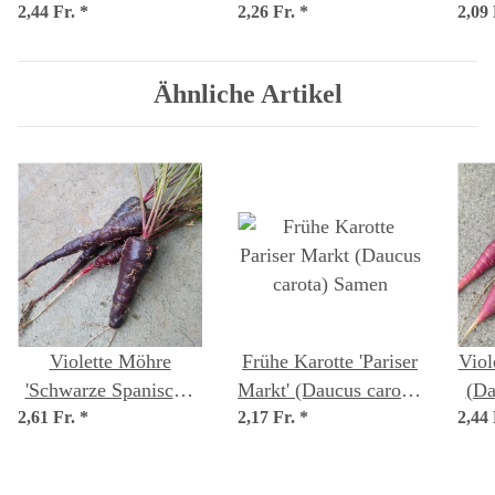
2,44 Fr.
porrum) Bio Saatgut
*
2,26 Fr.
oleracea var. botrytis)
*
2,09
fi
Samen
Ähnliche Artikel
Violette Möhre
Frühe Karotte 'Pariser
Viol
'Schwarze Spanische'
Markt' (Daucus carota)
(Da
2,61 Fr.
(Daucus carota)
*
2,17 Fr.
*
Samen
2,44
Samen