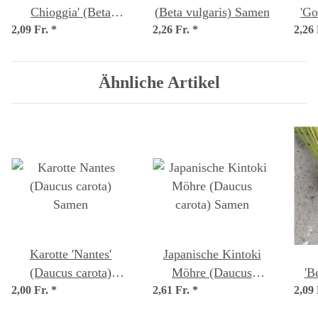
Chioggia' (Beta
(Beta vulgaris) Samen
'Go
2,09 Fr.
vulgaris) Samen
*
2,26 Fr.
*
2,26
Ähnliche Artikel
Karotte 'Nantes'
Japanische Kintoki
(Daucus carota)
Möhre (Daucus
'B
2,00 Fr.
*
Samen
2,61 Fr.
carota) Samen
*
2,09