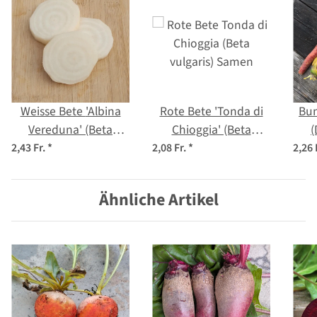
Weisse Bete 'Albina
Rote Bete 'Tonda di
Bun
Vereduna' (Beta
Chioggia' (Beta
(
vulgaris) Samen
vulgaris) Samen
2,43 Fr.
*
2,08 Fr.
*
2,26 
Ähnliche Artikel