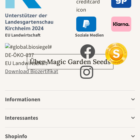
selbst führt
durch den
EU Landwirtschaft
Soziale Medien
Garten
DE‑ÖKO‑037
Über Magic Garden Seeds
EU Landwirtschaft
Download Biozertifikat
Informationen
Interessantes
Shopinfo