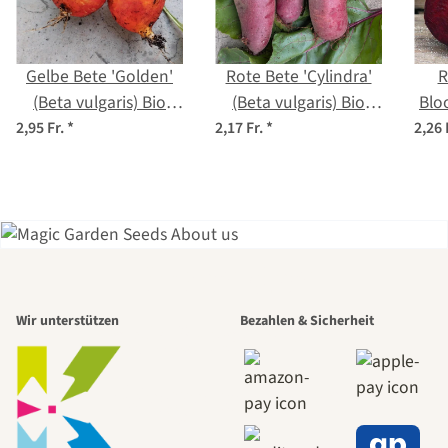
Gelbe Bete 'Golden'
Rote Bete 'Cylindra'
R
(Beta vulgaris) Bio
(Beta vulgaris) Bio
Bloo
Saatgut
Saatgut
2,95 Fr.
*
2,17 Fr.
*
2,26 
Einer der
Wir unterstützen
Bezahlen & Sicherheit
schönsten
Wege zu uns