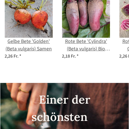
Gelbe Bete 'Golden'
Rote Bete 'Cylindra'
Rot
(Beta vulgaris) Samen
(Beta vulgaris) Bio
Saatgut
vul
2,26 Fr.
*
2,18 Fr.
*
2,26 
Einer der
schönsten