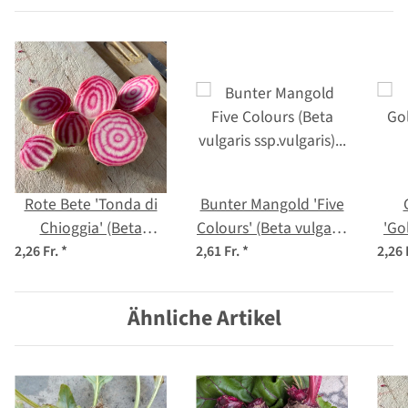
Rote Bete 'Tonda di
Bunter Mangold 'Five
Chioggia' (Beta
Colours' (Beta vulgaris
'Go
vulgaris) Bio Saatgut
ssp.vulgaris) Bio
2,26 Fr.
*
2,61 Fr.
*
2,26 
Saatgut
Ähnliche Artikel