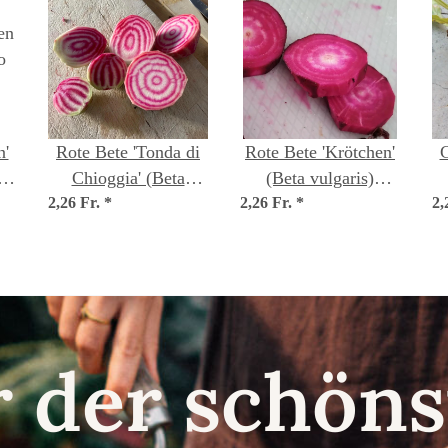
Rote Bete 'Tonda di
Rote Bete 'Krötchen'
G
o
Chioggia' (Beta
(Beta vulgaris)
2,26 Fr.
vulgaris) Bio Saatgut
*
2,26 Fr.
Samen
*
2,
r der schö