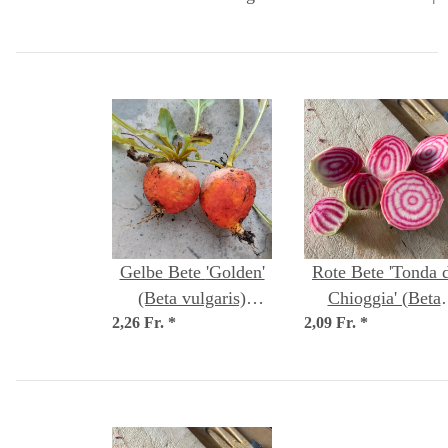
Gelbe Bete 'Golden'
Rote Bete 'Tonda 
(Beta vulgaris)
Chioggia' (Beta
2,26 Fr.
Samen
*
2,09 Fr.
vulgaris) Samen
*