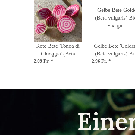
Rote Bete 'Tonda di
Gelbe Bete 'Golden'
Chioggia' (Beta
(Beta vulgaris) Bi
2,09 Fr.
vulgaris) Samen
*
2,96 Fr.
Saatgut
*
Eine