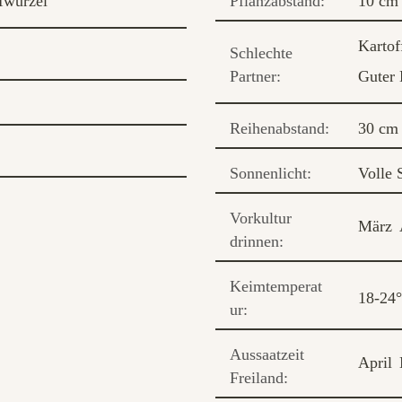
fwurzel
Pflanzabstand:
10 cm
Kartof
Schlechte
Partner:
Guter 
Reihenabstand:
30 cm
Sonnenlicht:
Volle 
Vorkultur
März
drinnen:
Keimtemperat
18-24
ur:
Aussaatzeit
April
Freiland: