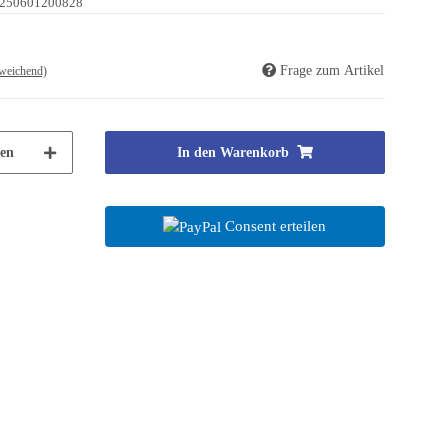
250601200828
Frage zum Artikel
weichend)
en
In den Warenkorb
Consent erteilen