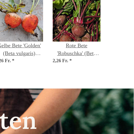
elbe Bete 'Golden'
Rote Bete
(Beta vulgaris)
'Robuschka' (Beta
26 Fr.
Samen
*
2,26 Fr.
vulgaris) Bio Saatgut
*
nsten