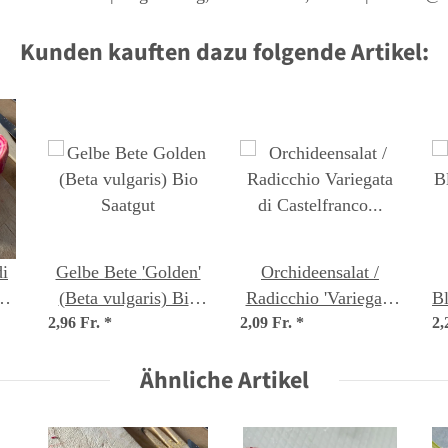
Kunden kauften dazu folgende Artikel:
di
Gelbe Bete 'Golden'
Orchideensalat /
(Beta vulgaris) Bio
Radicchio 'Variegata
Bl
2,96 Fr.
Saatgut
*
2,09 Fr.
di Castelfranco'
*
2,
(Cichorium intybus
Ähnliche Artikel
var. foliosum) Samen