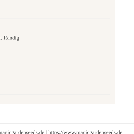
n, Randig
magicgardenseeds.de | https://www.magicgardenseeds.de