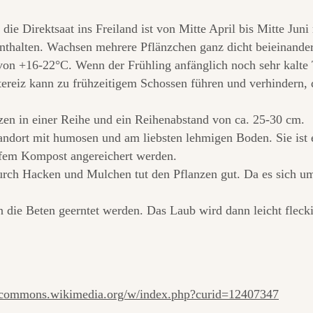
die Direktsaat ins Freiland ist von Mitte April bis Mitte Jun
halten. Wachsen mehrere Pflänzchen ganz dicht beieinander,
on +16-22°C. Wenn der Frühling anfänglich noch sehr kalte T
tereiz kann zu frühzeitigem Schossen führen und verhindern, 
en in einer Reihe und ein Reihenabstand von ca. 25-30 cm.
ndort mit humosen und am liebsten lehmigen Boden. Sie ist e
ifem Kompost angereichert werden.
rch Hacken und Mulchen tut den Pflanzen gut. Da es sich um 
 die Beten geerntet werden. Das Laub wird dann leicht flecki
//commons.wikimedia.org/w/index.php?curid=12407347