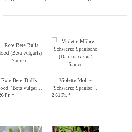
Rote Bete 'Bull's
Violette Möhre
ood' (Beta vulgaris)
'Schwarze Spanische'
26 Fr.
Samen
*
2,61 Fr.
(Daucus carota)
*
Samen