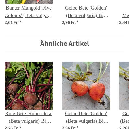
Bunter Mangold 'Five
Gelbe Bete 'Golden'
Colours' (Beta vulgaris
(Beta vulgaris) Bio
Me
2,61 Fr.
*
2,96 Fr.
*
2,44 
ssp.vulgaris) Bio
Saatgut
G
Saatgut
Ähnliche Artikel
Rote Bete 'Robuschka'
Gelbe Bete 'Golden'
Gelbe
(Beta vulgaris) Bio
(Beta vulgaris) Bio
(Bet
2,26 Fr.
*
2,96 Fr.
*
2,26 
Saatgut
Saatgut