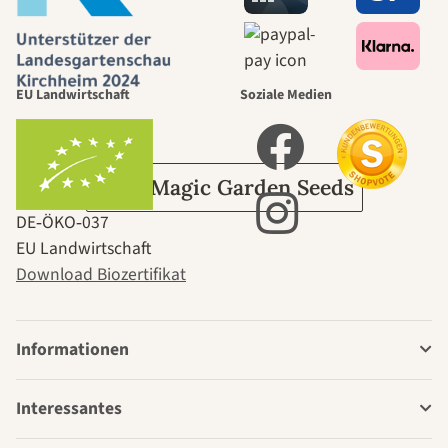
selbst führt
durch den
EU Landwirtschaft
Soziale Medien
Garten
Über Magic Garden Seeds
DE‑ÖKO‑037
EU Landwirtschaft
Download Biozertifikat
Informationen
Interessantes