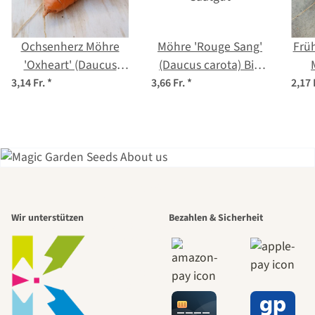
Ochsenherz Möhre
Möhre 'Rouge Sang'
Früh
'Oxheart' (Daucus
(Daucus carota) Bio
carota) Bio Saatgut
Saatgut
3,14 Fr.
*
3,66 Fr.
*
2,17 
Einer der
Wir unterstützen
Bezahlen & Sicherheit
schönsten
Wege zu uns