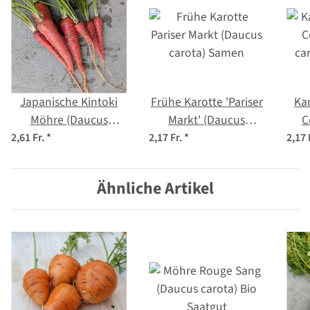
Japanische Kintoki
Frühe Karotte 'Pariser
Kar
Möhre (Daucus
Markt' (Daucus
C
carota) Samen
carota) Samen
ca
2,61 Fr.
*
2,17 Fr.
*
2,17 
Ähnliche Artikel