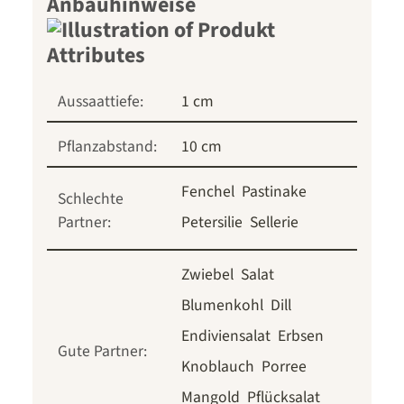
Anbauhinweise
Aussaattiefe:
1 cm
Pflanzabstand:
10 cm
Fenchel
Pastinake
Schlechte
Partner:
Petersilie
Sellerie
Zwiebel
Salat
Blumenkohl
Dill
Endiviensalat
Erbsen
Gute Partner:
Knoblauch
Porree
Mangold
Pflücksalat