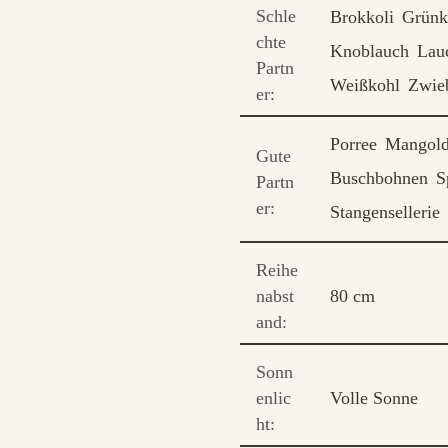
Schle
Brokkoli
Grünk
chte
Knoblauch
Lau
Partn
Weißkohl
Zwie
er:
Porree
Mangol
Gute
Buschbohnen
S
Partn
er:
Stangensellerie
Reihe
nabst
80 cm
and:
Sonn
enlic
Volle Sonne
ht: