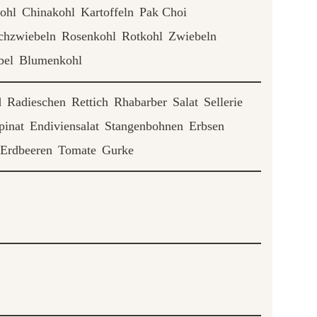
ohl
Chinakohl
Kartoffeln
Pak Choi
chzwiebeln
Rosenkohl
Rotkohl
Zwiebeln
bel
Blumenkohl
d
Radieschen
Rettich
Rhabarber
Salat
Sellerie
pinat
Endiviensalat
Stangenbohnen
Erbsen
Erdbeeren
Tomate
Gurke