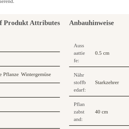
ierend.
Anbauhinweise
Auss
aattie
0.5 cm
fe:
e Pflanze
Wintergemüse
Nähr
stoffb
Starkzehrer
edarf:
Pflan
zabst
40 cm
and: