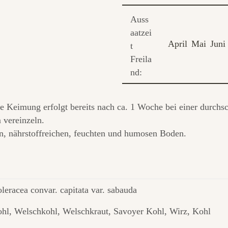
Auss
aatzei
April
Mai
Juni
t
Freila
nd:
Die Keimung erfolgt bereits nach ca. 1 Woche bei einer durc
 vereinzeln.
en, nährstoffreichen, feuchten und humosen Boden.
oleracea convar. capitata var. sabauda
hl, Welschkohl, Welschkraut, Savoyer Kohl, Wirz, Kohl