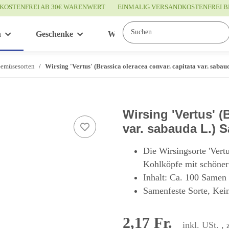
KOSTENFREI AB 30€ WARENWERT
EINMALIG VERSANDKOSTENFREI B
n
Geschenke
Wissenswertes
Service
Gemüsesorten
Wirsing 'Vertus' (Brassica oleracea convar. capitata var. saba
Wirsing 'Vertus' (
var. sabauda L.) 
Die Wirsingsorte 'Vertu
Kohlköpfe mit schöner
Inhalt: Ca. 100 Samen
Samenfeste Sorte, Kei
2,17 Fr.
inkl. USt. , 