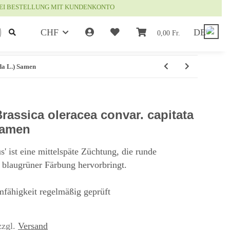
EI BESTELLUNG MIT KUNDENKONTO
CHF
DE
0,00 Fr.
uda L.) Samen
Brassica oleracea convar. capitata
Samen
s' ist eine mittelspäte Züchtung, die runde
 blaugrüner Färbung hervorbringt.
mfähigkeit regelmäßig geprüft
zzgl.
Versand